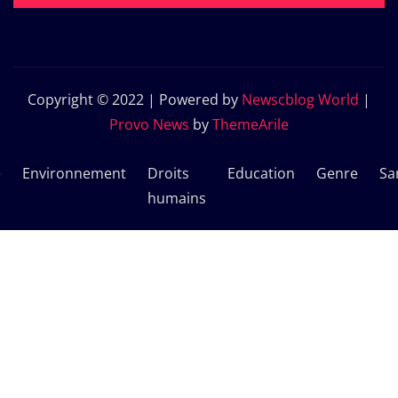
Copyright © 2022 | Powered by
Newscblog World
|
Provo News
by
ThemeArile
e
Environnement
Droits
Education
Genre
Sa
humains