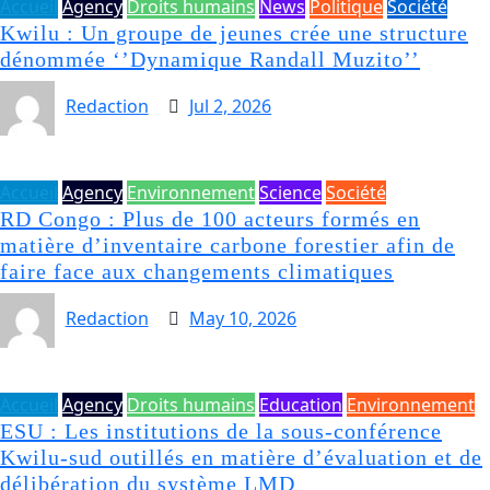
Accueil
Agency
Droits humains
News
Politique
Société
Kwilu : Un groupe de jeunes crée une structure
dénommée ‘’Dynamique Randall Muzito’’
Redaction
Jul 2, 2026
Accueil
Agency
Environnement
Science
Société
RD Congo : Plus de 100 acteurs formés en
matière d’inventaire carbone forestier afin de
faire face aux changements climatiques
Redaction
May 10, 2026
Accueil
Agency
Droits humains
Education
Environnement
ESU : Les institutions de la sous-conférence
Kwilu-sud outillés en matière d’évaluation et de
délibération du système LMD