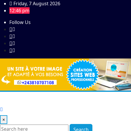
Skip
Friday, 7 August 2026
to
12:46 pm
content
Follow Us
×
Search