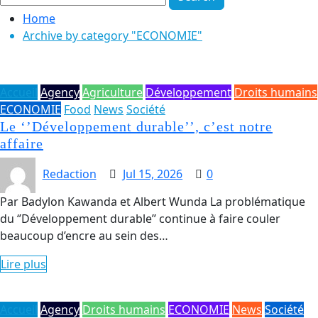
Home
Archive by category "ECONOMIE"
Accueil
Agency
Agriculture
Développement
Droits humains
ECONOMIE
Food
News
Société
Le ‘’Développement durable’’, c’est notre
affaire
Redaction
Jul 15, 2026
0
Par Badylon Kawanda et Albert Wunda La problématique
du ‘’Développement durable’’ continue à faire couler
beaucoup d’encre au sein des…
Lire plus
Accueil
Agency
Droits humains
ECONOMIE
News
Société