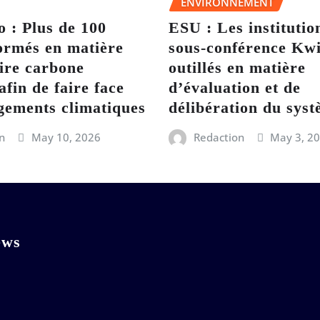
ENVIRONNEMENT
 : Plus de 100
ESU : Les institutio
ormés en matière
sous-conférence Kwi
ire carbone
outillés en matière
afin de faire face
d’évaluation et de
gements climatiques
délibération du sy
n
May 10, 2026
Redaction
May 3, 2
ews