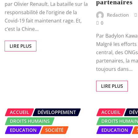
partenaires
par Olivier Renault. La bataille sur la
responsabilité de l’origine de la
Redaction
Covid-19 fait maintenant rage. Et,
0
c’est la Chine…
Par Badylon Kaw
Malgré les effor
LIRE PLUS
central, des ONGs
partenaires, la ma
toujours dans…
LIRE PLUS
ACCUEIL
DÉVELOPPEMENT
ACCUEIL
DÉV
DROITS HUMAINS
DROITS HUMAI
EDUCATION
SOCIÉTÉ
EDUCATION