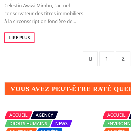
Célestin Awiwi Mimbu, l’actuel
conservateur des titres immobiliers
à la circonscription foncière de…
LIRE PLUS
Posts
1
2
pagination
VOUS AVEZ PEUT-ÊTRE RATÉ QU
ACCUEIL
AGENCY
ACCUEIL
DROITS HUMAINS
NEWS
ENVIRONN