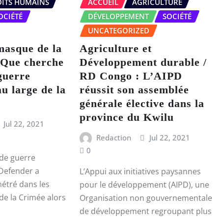
ITS HUMAINS
ACCUEIL
AGRICULTURE
OCIÉTÉ
DÉVELOPPEMENT
SOCIÉTÉ
UNCATEGORIZED
masque de la
Agriculture et
 Que cherche
Développement durable /
guerre
RD Congo : L’AIPD
u large de la
réussit son assemblée
générale élective dans la
province du Kwilu
Jul 22, 2021
Redaction
Jul 22, 2021
0
 de guerre
Defender a
L’Appui aux initiatives paysannes
étré dans les
pour le développement (AIPD), une
 de la Crimée alors
Organisation non gouvernementale
de développement regroupant plus