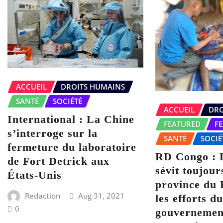
ACCUEIL
DROITS HUMAINS
SANTÉ
SOCIÉTÉ
ACCUEIL
DRO
International : La Chine
FEATURED
F
s’interroge sur la
SANTÉ
SOCIÉ
fermeture du laboratoire
RD Congo : 
de Fort Detrick aux
sévit toujour
États-Unis
province du 
Redaction
Aug 31, 2021
les efforts d
0
gouvernement