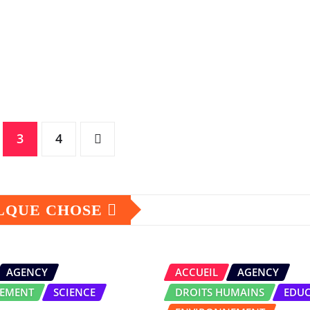
3
4
ELQUE CHOSE
AGENCY
ACCUEIL
AGENCY
EMENT
SCIENCE
DROITS HUMAINS
EDU