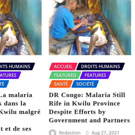
ITS HUMAINS
ACCUEIL
DROITS HUMAINS
EATURES
FEATURED
FEATURES
TÉ
SANTÉ
SOCIÉTÉ
La malaria
DR Congo: Malaria Still
s dans la
Rife in Kwilu Province
Kwilu malgré
Despite Efforts by
u
Government and Partners
 et de ses
Redaction
Aug 27, 2021