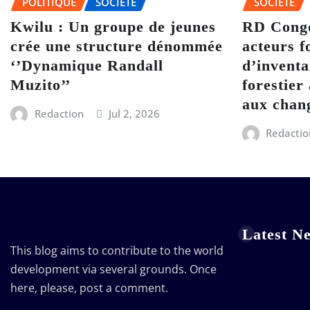
POLITIQUE
SOCIÉTÉ
SOCIÉTÉ
Kwilu : Un groupe de jeunes
RD Congo
crée une structure dénommée
acteurs f
‘’Dynamique Randall
d’inventa
Muzito’’
forestier 
aux chan
Redaction
Jul 2, 2026
Redactio
Latest N
This blog aims to contribute to the world
development via several grounds. Once
here, please, post a comment.