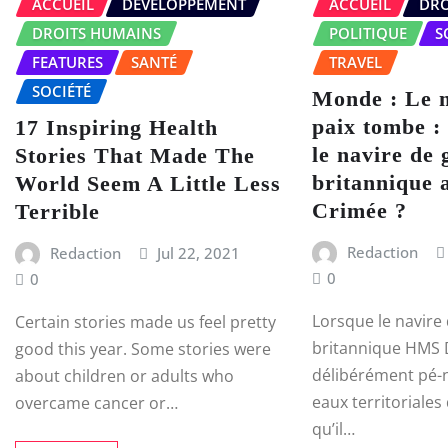
ACCUEIL
DÉVELOPPEMENT
ACCUEIL
DRO
DROITS HUMAINS
POLITIQUE
S
FEATURES
SANTÉ
TRAVEL
SOCIÉTÉ
Monde : Le 
paix tombe :
17 Inspiring Health
le navire de 
Stories That Made The
britannique a
World Seem A Little Less
Crimée ?
Terrible
Redaction
Redaction
Jul 22, 2021
0
0
Lorsque le navire
Certain stories made us feel pretty
britannique HMS 
good this year. Some stories were
délibérément pé-n
about children or adults who
eaux territoriales
overcame cancer or…
qu’il…