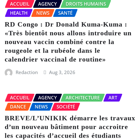
ACCUEIL
AGENCY
DROITS HUMAINS
HEALTH
NEWS
SANTÉ
RD Congo : Dr Donald Kuma-Kuma :
«Très bientôt nous allons introduire un
nouveau vaccin combiné contre la
rougeole et la rubéole dans le
calendrier vaccinal de routine»
Redaction
Aug 3, 2026
ACCUEIL
AGENCY
ARCHITECTURE
ART
DANCE
NEWS
SOCIÉTÉ
BREVE/L’UNIKIK démarre les travaux
d’un nouveau bâtiment pour accroitre
les capacités d’accueil des étudiants