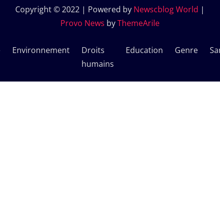
Copyright © 2022 | Powered by
Newscblog World
|
Provo News
by
ThemeArile
e
Environnement
Droits
Education
Genre
Sa
humains