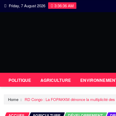
Skip
Friday, 7 August 2026
3:36:37 AM
to
content
POLITIQUE
AGRICULTURE
ENVIRONNEMEN
Home
RD Congo : La FOPAKKM dénonce la multiplicité des bar
ACCUEIL
AGRICULTURE
DÉVELOPPEMENT
DR