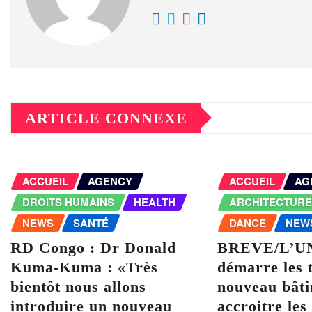
ARTICLE CONNEXE
ACCUEIL
AGENCY
ACCUEIL
AG
DROITS HUMAINS
HEALTH
ARCHITECTUR
NEWS
SANTÉ
DANCE
NEW
RD Congo : Dr Donald
BREVE/L’U
Kuma-Kuma : «Très
démarre les 
bientôt nous allons
nouveau bât
introduire un nouveau
accroitre les