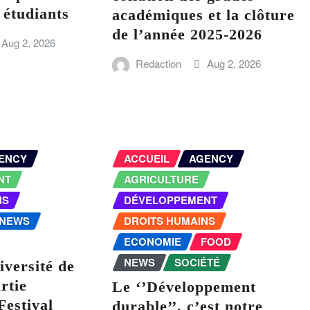
 étudiants
académiques et la clôture
de l’année 2025-2026
Aug 2, 2026
Redaction
Aug 2, 2026
ENCY
ACCUEIL
AGENCY
NT
AGRICULTURE
NS
DÉVELOPPEMENT
NEWS
DROITS HUMAINS
ECONOMIE
FOOD
NEWS
SOCIÉTÉ
iversité de
rtie
Le ‘’Développement
Festival
durable’’, c’est notre