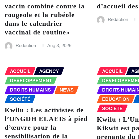
vaccin combiné contre la
d’accueil des
rougeole et la rubéole
Redaction
dans le calendrier
vaccinal de routine»
Redaction
Aug 3, 2026
ACCUEIL
AGENCY
ACCUEIL
AG
DÉVELOPPEMENT
DÉVELOPPEME
DROITS HUMAINS
NEWS
DROITS HUMAI
SOCIÉTÉ
EDUCATION
SOCIÉTÉ
Kwilu : Les activistes de
l’ONGDH ELAEIS à pied
Kwilu : L’Un
d’œuvre pour la
Kikwit est pa
sensibilisation de la
prenante du 