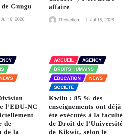
l de Gungu
affaire
Jul 18, 2026
Redaction
Jul 15, 2026
ENCY
ACCUEIL
AGENCY
NS
DROITS HUMAINS
NEWS
EDUCATION
NEWS
SOCIÉTÉ
Division
Kwilu : 85 % des
 de l’EDU-NC
enseignements ont déjà
iciellement
été exécutés à la faculté
r de
de Droit de l’Université
n de la
de Kikwit, selon le