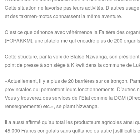
Cette situation ne favorise pas leurs activités. D’autres usa
et des taximen-motos connaissent la même aventure.
C’est ce que dénonce avec véhémence la Faitière des orga
(FOPAKKM), une plateforme qui encadre plus de 200 organis
Cette structure, par la voix de Blaise Nzwanga, son présiden
point de presse à son siège à Kikwit dans la commune de Luk
«Actuellement, il y a plus de 20 barrières sur ce tronçon. Par
provinciales qui permettent leurs fonctionnements. D’autres 
Vous y trouverez des services de l’Etat comme la DGM (Direc
renseignements) etc.», se plaint Nzwanga.
Il a aussi affirmé qu’au total les producteurs agricoles ainsi
45.000 Francs congolais sans quittance ou autre justificatifs e