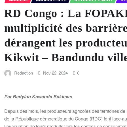
RD Congo : La FOPAK
multiplicité des barrière
dérangent les producteur
Kikwit – Bandundu vill
Redaction
Nov 22, 2024
0
Par Badylon Kawanda Bakiman
Depuis des mois, les producteurs agricoles des territoires d
de la République démocratique du Congo (RDC) font face aux m
l’évacuation de leurs produits vers les centres de consommati