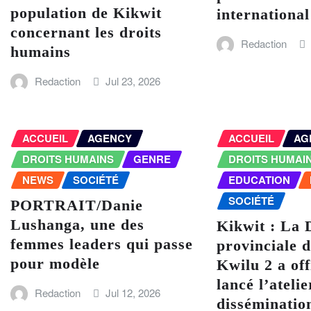
population de Kikwit
internationa
concernant les droits
Redaction
humains
Redaction
Jul 23, 2026
ACCUEIL
AGENCY
ACCUEIL
AG
DROITS HUMAINS
GENRE
DROITS HUMAI
NEWS
SOCIÉTÉ
EDUCATION
SOCIÉTÉ
PORTRAIT/Danie
Lushanga, une des
Kikwit : La 
femmes leaders qui passe
provinciale
pour modèle
Kwilu 2 a off
lancé l’atelie
Redaction
Jul 12, 2026
disséminatio