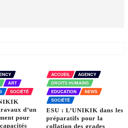
ENCY
ACCUEIL
AGENCY
E
ART
DROITS HUMAINS
S
SOCIÉTÉ
EDUCATION
NEWS
SOCIÉTÉ
NIKIK
travaux d’un
ESU : L’UNIKIK dans les
iment pour
préparatifs pour la
 capacités
collation des grades