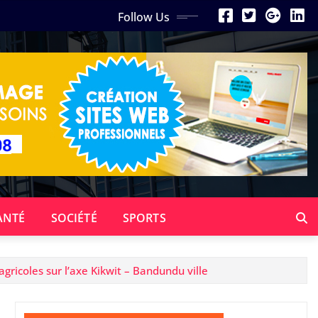
Follow Us
ANTÉ
SOCIÉTÉ
SPORTS
gricoles sur l’axe Kikwit – Bandundu ville