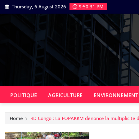
Skip
Thursday, 6 August 2026
9:50:32 PM
to
content
POLITIQUE
AGRICULTURE
ENVIRONNEMENT
Home
RD Congo : La FOPAKKM dénonce la multiplicité des