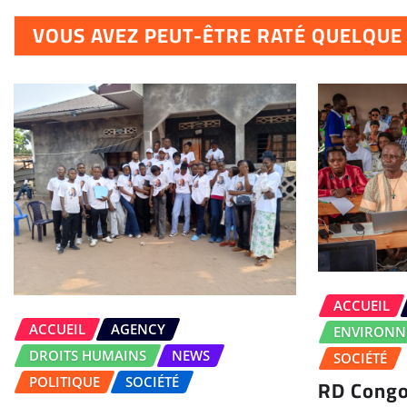
VOUS AVEZ PEUT-ÊTRE RATÉ QUELQU
ACCUEIL
ACCUEIL
AGENCY
ENVIRONN
DROITS HUMAINS
NEWS
SOCIÉTÉ
RD Congo
POLITIQUE
SOCIÉTÉ