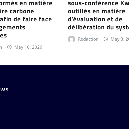
formés en matière
sous-conférence Kw
ire carbone
outillés en matière
 afin de faire face
d’évaluation et de
ngements
délibération du sy
ues
Redaction
May 3, 
n
May 10, 2026
ews