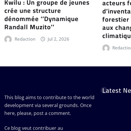
Kwilu : Un groupe de jeunes
acteurs 
crée une structure
d’inventa
dénommée ‘’Dynamique
forestier
Randall Muzito’’
aux cha
climatiq
Redaction
Jul 2, 2026
Redactio
Latest N
This blog aims to contribute to the world
development via several grounds. Once
here, please, post a comment.
Ce blog veut contribuer au