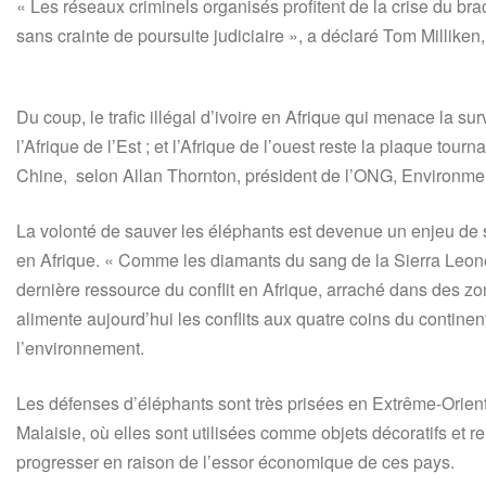
« Les réseaux criminels organisés profitent de la crise du b
sans crainte de poursuite judiciaire », a déclaré Tom Millike
Du coup, le trafic illégal d’ivoire en Afrique qui menace la su
l’Afrique de l’Est ; et l’Afrique de l’ouest reste la plaque tour
Chine, selon Allan Thornton, président de l’ONG, Environmen
La volonté de sauver les éléphants est devenue un enjeu de séc
en Afrique. « Comme les diamants du sang de la Sierra Leone 
dernière ressource du conflit en Afrique, arraché dans des zo
alimente aujourd’hui les conflits aux quatre coins du continent
l’environnement.
Les défenses d’éléphants sont très prisées en Extrême-Orien
Malaisie, où elles sont utilisées comme objets décoratifs et
progresser en raison de l’essor économique de ces pays.