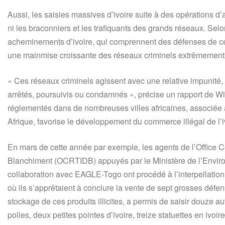
Aussi, les saisies massives d’ivoire suite à des opérations d
ni les braconniers et les trafiquants des grands réseaux. Sel
acheminements d’ivoire, qui comprennent des défenses de cen
une mainmise croissante des réseaux criminels extrêmement org
« Ces réseaux criminels agissent avec une relative impunité, 
arrêtés, poursuivis ou condamnés », précise un rapport de Wi
réglementés dans de nombreuses villes africaines, associée 
Afrique, favorise le développement du commerce illégal de l’iv
En mars de cette année par exemple, les agents de l’Office Ce
Blanchiment (OCRTIDB) appuyés par le Ministère de l’Envi
collaboration avec EAGLE-Togo ont procédé à l’interpellatio
où ils s’apprêtaient à conclure la vente de sept grosses défe
stockage de ces produits illicites, a permis de saisir douze a
polies, deux petites pointes d’ivoire, treize statuettes en ivoir