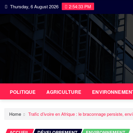
Skip
Thursday, 6 August 2026
2:54:34 PM
to
content
POLITIQUE
AGRICULTURE
ENVIRONNEMEN
Home
Trafic d’ivoire en Afrique : le braconnage persiste, en
ACCUEIL
DÉVELOPPEMENT
ENVIRONNEMENT