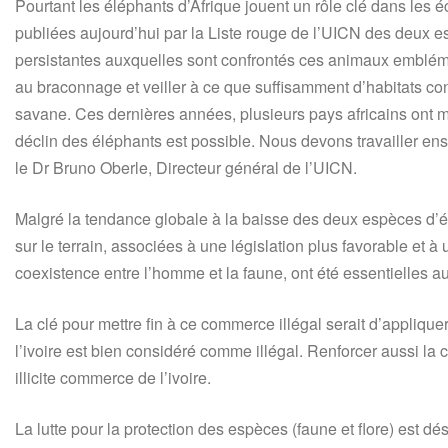
Pourtant les éléphants d’Afrique jouent un rôle clé dans les
publiées aujourd’hui par la Liste rouge de l’UICN des deux e
persistantes auxquelles sont confrontés ces animaux emblém
au braconnage et veiller à ce que suffisamment d’habitats co
savane. Ces dernières années, plusieurs pays africains ont m
déclin des éléphants est possible. Nous devons travailler ens
le Dr Bruno Oberle, Directeur général de l’UICN.
Malgré la tendance globale à la baisse des deux espèces d’él
sur le terrain, associées à une législation plus favorable et à u
coexistence entre l’homme et la faune, ont été essentielles a
La clé pour mettre fin à ce commerce illégal serait d’applique
l’ivoire est bien considéré comme illégal. Renforcer aussi la
illicite commerce de l’ivoire.
La lutte pour la protection des espèces (faune et flore) est dé