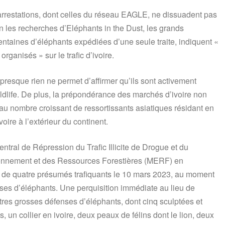
’arrestations, dont celles du réseau EAGLE, ne dissuadent pas
on les recherches d’Eléphants in the Dust, les grands
taines d’éléphants expédiées d’une seule traite, indiquent «
anisés » sur le trafic d’ivoire.
presque rien ne permet d’affirmer qu’ils sont activement
ldlife. De plus, la prépondérance des marchés d’ivoire non
au nombre croissant de ressortissants asiatiques résidant en
oire à l’extérieur du continent.
ntral de Répression du Trafic Illicite de Drogue et du
ronnement et des Ressources Forestières (MERF) en
n de quatre présumés trafiquants le 10 mars 2023, au moment
nses d’éléphants. Une perquisition immédiate au lieu de
utres grosses défenses d’éléphants, dont cinq sculptées et
es, un collier en ivoire, deux peaux de félins dont le lion, deux