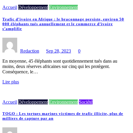
Accueil
Développement
Environnement
Trafic d’ivoire en Afrique : le braconnage persiste, environ 50
000 éléphants tués annuellement et le commerce d’ivoire
s’amplifie
Redaction
Sep 28, 2023
0
En moyenne, 45 éléphants sont quotidiennement tués dans au
moins, deux réserves africaines sur cinq qui les protègent.
Conséquence, le…
Lire plus
Accueil
Développement
Environnement
Société
TOGO : Les tortues marines victimes de trafic illicite, plus de
milliers de capture par an