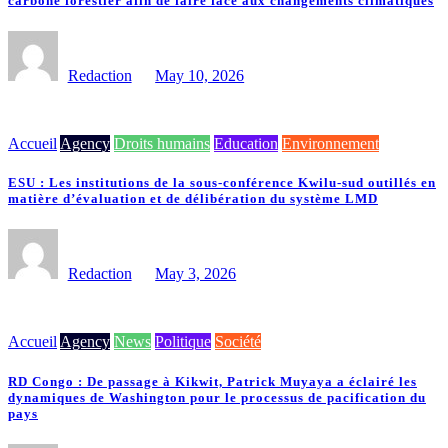
carbone forestier afin de faire face aux changements climatiques
Redaction
May 10, 2026
Accueil
Agency
Droits humains
Education
Environnement
ESU : Les institutions de la sous-conférence Kwilu-sud outillés en
matière d’évaluation et de délibération du système LMD
Redaction
May 3, 2026
Accueil
Agency
News
Politique
Société
RD Congo : De passage à Kikwit, Patrick Muyaya a éclairé les
dynamiques de Washington pour le processus de pacification du
pays