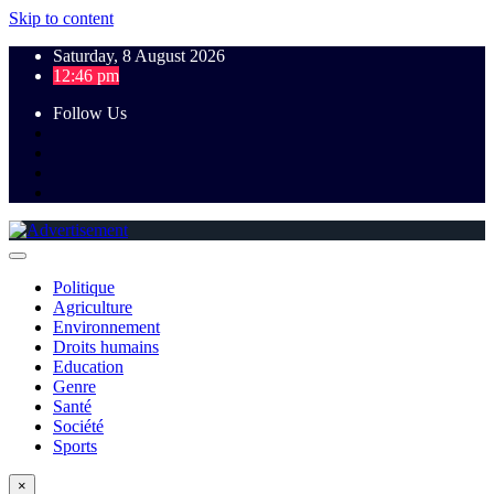
Skip to content
Saturday, 8 August 2026
12:46 pm
Follow Us
Politique
Agriculture
Environnement
Droits humains
Education
Genre
Santé
Société
Sports
×