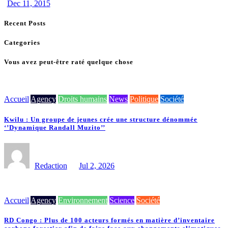
Dec 11, 2015
Recent Posts
Categories
Vous avez peut-être raté quelque chose
Accueil
Agency
Droits humains
News
Politique
Société
Kwilu : Un groupe de jeunes crée une structure dénommée
‘’Dynamique Randall Muzito’’
Redaction
Jul 2, 2026
Accueil
Agency
Environnement
Science
Société
RD Congo : Plus de 100 acteurs formés en matière d’inventaire