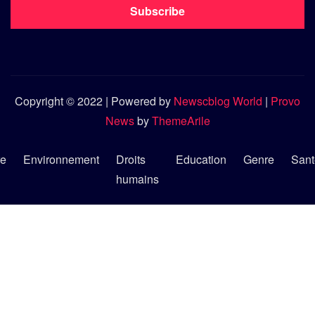
Subscribe
Copyright © 2022 | Powered by
Newscblog World
|
Provo
News
by
ThemeArile
re
Environnement
Droits
Education
Genre
Sant
humains