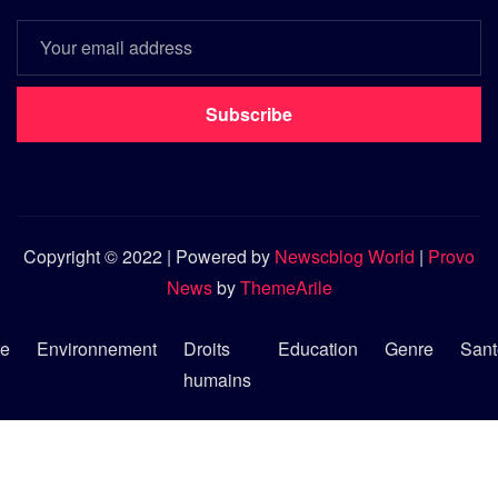
Subscribe
Copyright © 2022 | Powered by
Newscblog World
|
Provo
News
by
ThemeArile
re
Environnement
Droits
Education
Genre
Sant
humains