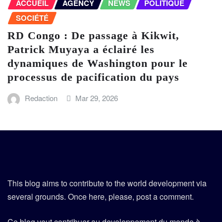
ACCUEIL
AGENCY
NEWS
POLITIQUE
SOCIÉTÉ
RD Congo : De passage à Kikwit,
Patrick Muyaya a éclairé les
dynamiques de Washington pour le
processus de pacification du pays
Redaction
Mar 29, 2026
This blog aims to contribute to the world development via
several grounds. Once here, please, post a comment.
Ce blog veut contribuer au developpement du monde à