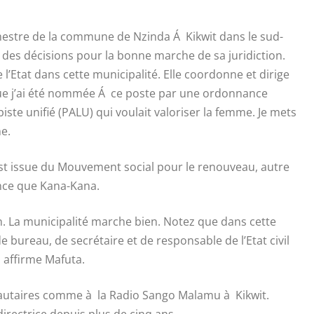
estre de la commune de Nzinda Á Kikwit dans le sud-
e des décisions pour la bonne marche de sa juridiction.
’Etat dans cette municipalité. Elle coordonne et dirige
que j’ai été nommée Á ce poste par une ordonnance
ste unifié (PALU) qui voulait valoriser la femme. Je mets
me.
 est issue du Mouvement social pour le renouveau, autre
nce que Kana-Kana.
. La municipalité marche bien. Notez que dans cette
bureau, de secrétaire et de responsable de l’Etat civil
 affirme Mafuta.
autaires comme à la Radio Sango Malamu à Kikwit.
irectrice depuis plus de cinq ans.