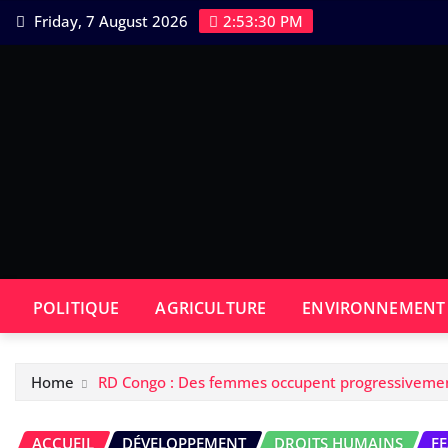
Skip
Friday, 7 August 2026
2:53:31 PM
to
content
POLITIQUE
AGRICULTURE
ENVIRONNEMENT
Home
RD Congo : Des femmes occupent progressiveme
ACCUEIL
DÉVELOPPEMENT
DROITS HUMAINS
F