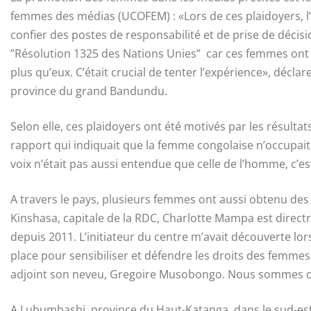
femmes des médias (UCOFEM) : «Lors de ces plaidoyers, 
confier des postes de responsabilité et de prise de déci
”Résolution 1325 des Nations Unies” car ces femmes on
plus qu’eux. C’était crucial de tenter l’expérience», décl
province du grand Bandundu.
Selon elle, ces plaidoyers ont été motivés par les résult
rapport qui indiquait que la femme congolaise n’occupai
voix n’était pas aussi entendue que celle de l’homme, c’es
A travers le pays, plusieurs femmes ont aussi obtenu des
Kinshasa, capitale de la RDC, Charlotte Mampa est direct
depuis 2011. L’initiateur du centre m’avait découverte lor
place pour sensibiliser et défendre les droits des femm
adjoint son neveu, Gregoire Musobongo. Nous sommes don
A Lubumbashi, province du Haut-Katanga, dans le sud-est