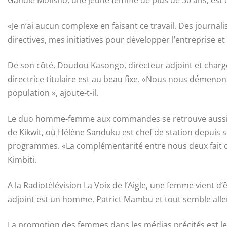
«Je n’ai aucun complexe en faisant ce travail. Des journal
directives, mes initiatives pour développer l’entreprise et
De son côté, Doudou Kasongo, directeur adjoint et charg
directrice titulaire est au beau fixe. «Nous nous démenon
population », ajoute-t-il.
Le duo homme-femme aux commandes se retrouve aussi à l
de Kikwit, où Hélène Sanduku est chef de station depuis si
programmes. «La complémentarité entre nous deux fait qu’il
Kimbiti.
A la Radiotélévision La Voix de l’Aigle, une femme vient d’
adjoint est un homme, Patrict Mambu et tout semble alle
La promotion des femmes dans les médias précités est le