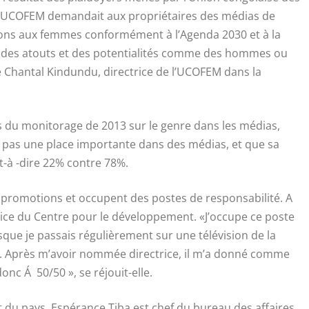
l’UCOFEM demandait aux propriétaires des médias de
sions aux femmes conformément à l’Agenda 2030 et à la
t des atouts et des potentialités comme des hommes ou
are Chantal Kindundu, directrice de l’UCOFEM dans la
ats du monitorage de 2013 sur le genre dans les médias,
t pas une place importante dans des médias, et que sa
t-à -dire 22% contre 78%.
 promotions et occupent des postes de responsabilité. A
rice du Centre pour le développement. «J’occupe ce poste
sque je passais régulièrement sur une télévision de la
es. Après m’avoir nommée directrice, il m’a donné comme
c Á 50/50 », se réjouit-elle.
 du pays, Espérance Tiba est chef du bureau des affaires