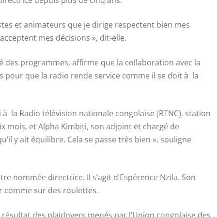
istes et animateurs que je dirige respectent bien mes
 acceptent mes décisions », dit-elle.
é des programmes, affirme que la collaboration avec la
s pour que la radio rende service comme il se doit à la
a Radio télévision nationale congolaise (RTNC), station
x mois, et Alpha Kimbiti, son adjoint et chargé de
 y ait équilibre. Cela se passe très bien », souligne
être nommée directrice. Il s’agit d’Espérence Nzila. Son
r comme sur des roulettes.
 résultat des plaidoyers menés par l’Union congolaise des