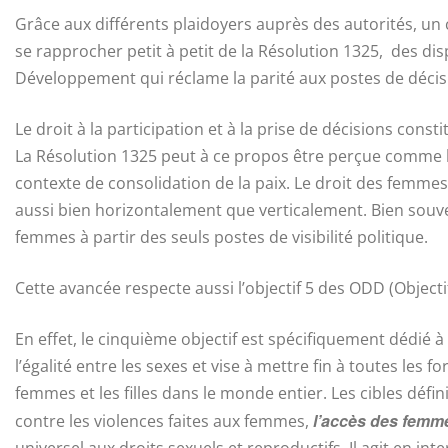
Grâce aux différents plaidoyers auprès des autorités, u
se rapprocher petit à petit de la Résolution 1325, des dis
Développement qui réclame la parité aux postes de décisio
Le droit à la participation et à la prise de décisions cons
La Résolution 1325 peut à ce propos être perçue comme l
contexte de consolidation de la paix. Le droit des femmes à
aussi bien horizontalement que verticalement. Bien souv
femmes à partir des seuls postes de visibilité politique.
Cette avancée respecte aussi l’objectif 5 des ODD (Objec
En effet, le cinquième objectif est spécifiquement dédié à
l’égalité entre les sexes et vise à mettre fin à toutes les 
femmes et les filles dans le monde entier. Les cibles défin
l’accès des femme
contre les violences faites aux femmes,
universel aux droits sexuels et reproductifs. Il agit en in