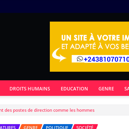
DROITS HUMAINS
EDUCATION
GENRE
S
nt des postes de direction comme les hommes
EATURES
GENRE
POLITIQUE
SOCIÉTÉ