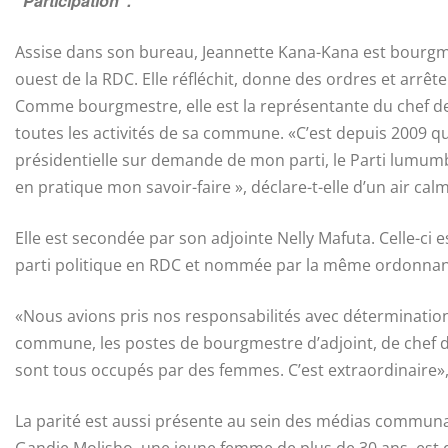
”Participation”.
Assise dans son bureau, Jeannette Kana-Kana est bourgm
ouest de la RDC. Elle réfléchit, donne des ordres et arrêt
Comme bourgmestre, elle est la représentante du chef de l
toutes les activités de sa commune. «C’est depuis 2009 
présidentielle sur demande de mon parti, le Parti lumumbi
en pratique mon savoir-faire », déclare-t-elle d’un air cal
Elle est secondée par son adjointe Nelly Mafuta. Celle-ci
parti politique en RDC et nommée par la même ordonna
«Nous avions pris nos responsabilités avec détermination
commune, les postes de bourgmestre d’adjoint, de chef de 
sont tous occupés par des femmes. C’est extraordinaire»,
La parité est aussi présente au sein des médias commun
Gandie Molisho, une jeune femme de plus de 30 ans, est d