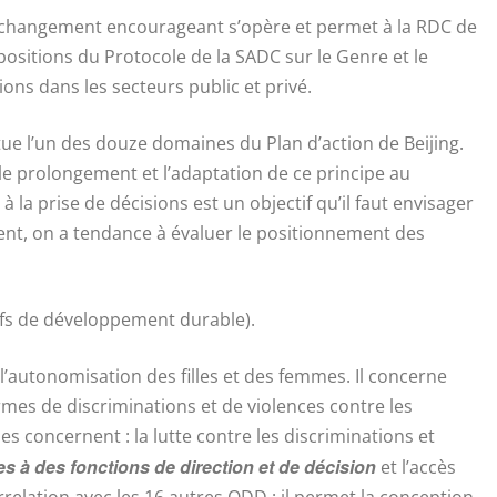
n changement encourageant s’opère et permet à la RDC de
positions du Protocole de la SADC sur le Genre et le
ns dans les secteurs public et privé.
titue l’un des douze domaines du Plan d’action de Beijing.
e prolongement et l’adaptation de ce principe au
 la prise de décisions est un objectif qu’il faut envisager
ent, on a tendance à évaluer le positionnement des
tifs de développement durable).
 l’autonomisation des filles et des femmes. Il concerne
formes de discriminations et de violences contre les
ies concernent : la lutte contre les discriminations et
s à des fonctions de direction et de décision
et l’accès
terrelation avec les 16 autres ODD : il permet la conception