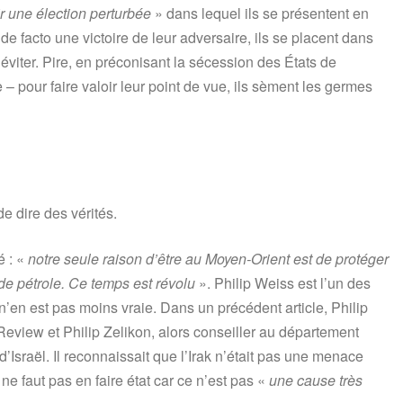
r une élection perturbée
» dans lequel ils se présentent en
de facto une victoire de leur adversaire, ils se placent dans
nt éviter. Pire, en préconisant la sécession des États de
– pour faire valoir leur point de vue, ils sèment les germes
e dire des vérités.
é : «
notre seule raison d’être au Moyen-Orient est de protéger
de pétrole. Ce temps est révolu
». Philip Weiss est l’un des
 n’en est pas moins vraie. Dans un précédent article, Philip
Review et Philip Zelikon, alors conseiller au département
d’Israël. Il reconnaissait que l’Irak n’était pas une menace
l ne faut pas en faire état car ce n’est pas «
une cause très