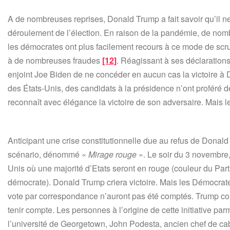
A de nombreuses reprises, Donald Trump a fait savoir qu’il ne 
déroulement de l’élection. En raison de la pandémie, de nom
les démocrates ont plus facilement recours à ce mode de scr
à de nombreuses fraudes
[12]
. Réagissant à ses déclarations
enjoint Joe Biden de ne concéder en aucun cas la victoire 
des États-Unis, des candidats à la présidence n’ont proféré de 
reconnaît avec élégance la victoire de son adversaire. Mais l
Anticipant une crise constitutionnelle due au refus de Donal
scénario, dénommé «
Mirage rouge
». Le soir du 3 novembre, 
Unis où une majorité d’Etats seront en rouge (couleur du Parti
démocrate). Donald Trump criera victoire. Mais les Démocrates
vote par correspondance n’auront pas été comptés. Trump cons
tenir compte. Les personnes à l’origine de cette initiative pa
l’université de Georgetown, John Podesta, ancien chef de cabi