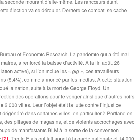
e, la seconde mourant d’elle-même. Les rancœurs étant
ette élection va se dérouler. Derrière ce combat, se cache
al Bureau of Economic Research. La pandémie qui a été mal
aires, a renforcé la baisse d’activité. A la fin août, 26
tion active), si l’on inclue les «
gig
», ces travailleurs
ions (8,4%), comme annoncé par les médias. A cette situation
coué la nation, suite à la mort de George Floyd. Un
rection des opérations pour le venger ainsi que d’autres noirs
 000 villes. Leur l’objet était la lutte contre l’injustice
 ont dégénéré dans certaines villes, en particulier à Portland en
, des pillages de magasins, et de violents accrochages avec
groupe de manifestants BLM à la sortie de la convention
ce
[2]
. Trente Etats ont fait appel à la garde nationale et 14.000