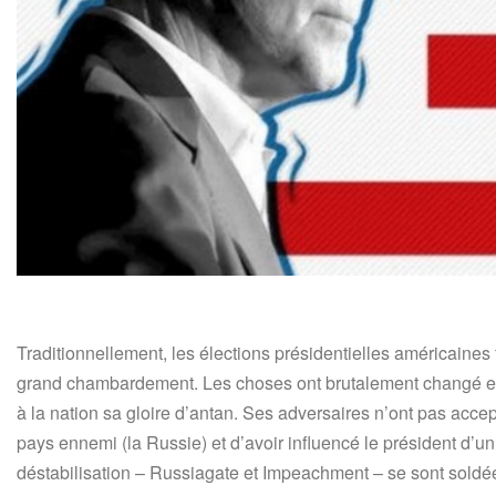
Traditionnellement, les élections présidentielles américaines 
grand chambardement. Les choses ont brutalement changé en 
à la nation sa gloire d’antan. Ses adversaires n’ont pas accep
pays ennemi (la Russie) et d’avoir influencé le président d’un
déstabilisation – Russiagate et Impeachment – se sont soldée