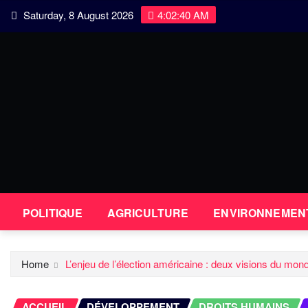
Skip
Saturday, 8 August 2026
4:02:41 AM
to
content
POLITIQUE
AGRICULTURE
ENVIRONNEMEN
Home
L’enjeu de l’élection américaine : deux visions du mon
ACCUEIL
DÉVELOPPEMENT
DROITS HUMAINS