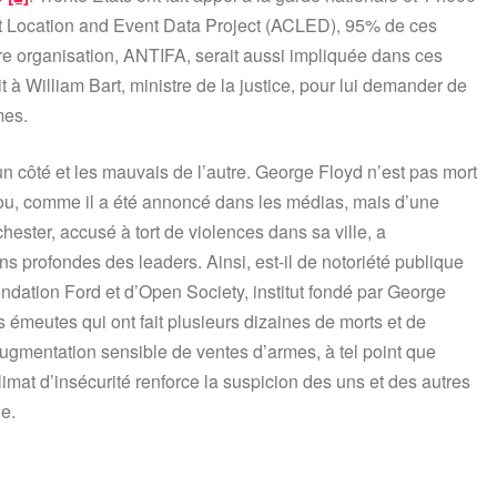
ct Location and Event Data Project (ACLED), 95% de ces
re organisation, ANTIFA, serait aussi impliquée dans ces
 William Bart, ministre de la justice, pour lui demander de
mes.
 côté et les mauvais de l’autre. George Floyd n’est pas mort
ou, comme il a été annoncé dans les médias, mais d’une
chester, accusé à tort de violences dans sa ville, a
ions profondes des leaders. Ainsi, est-il de notoriété publique
ondation Ford et d’Open Society, institut fondé par George
s émeutes qui ont fait plusieurs dizaines de morts et de
 augmentation sensible de ventes d’armes, à tel point que
limat d’insécurité renforce la suspicion des uns et des autres
ge.