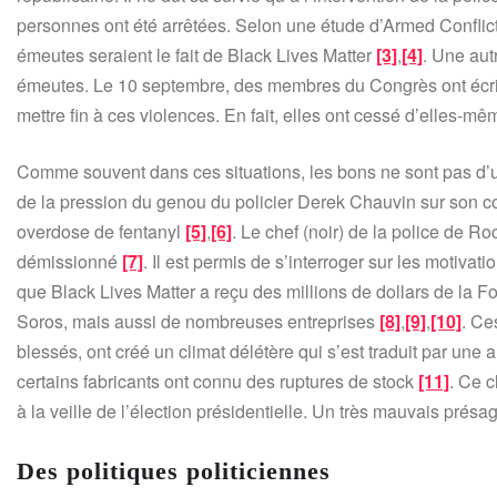
personnes ont été arrêtées. Selon une étude d’Armed Confli
émeutes seraient le fait de Black Lives Matter
[3]
,
[4]
. Une aut
émeutes. Le 10 septembre, des membres du Congrès ont écrit à
mettre fin à ces violences. En fait, elles ont cessé d’elles-mê
Comme souvent dans ces situations, les bons ne sont pas d’un
de la pression du genou du policier Derek Chauvin sur son c
overdose de fentanyl
[5]
,
[6]
. Le chef (noir) de la police de Ro
démissionné
[7]
. Il est permis de s’interroger sur les motivat
que Black Lives Matter a reçu des millions de dollars de la F
Soros, mais aussi de nombreuses entreprises
[8]
,
[9]
,
[10]
. Ce
blessés, ont créé un climat délétère qui s’est traduit par une
certains fabricants ont connu des ruptures de stock
[11]
. Ce c
à la veille de l’élection présidentielle. Un très mauvais présa
Des politiques politiciennes