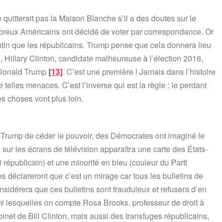
quitterait pas la Maison Blanche s’il a des doutes sur le
breux Américains ont décidé de voter par correspondance. Or
utin que les républicains. Trump pense que cela donnera lieu
, Hillary Clinton, candidate malheureuse à l’élection 2016,
à Donald Trump
[13]
. C’est une première ! Jamais dans l’histoire
telles menaces. C’est l’inverse qui est la règle : le perdant
es choses vont plus loin.
d Trump de céder le pouvoir, des Démocrates ont imaginé le
sur les écrans de télévision apparaîtra une carte des États-
 républicain) et une minorité en bleu (couleur du Parti
 déclareront que c’est un mirage car tous les bulletins de
idérera que ces bulletins sont frauduleux et refusera d’en
rmi lesquelles on compte Rosa Brooks, professeur de droit à
net de Bill Clinton, mais aussi des transfuges républicains,