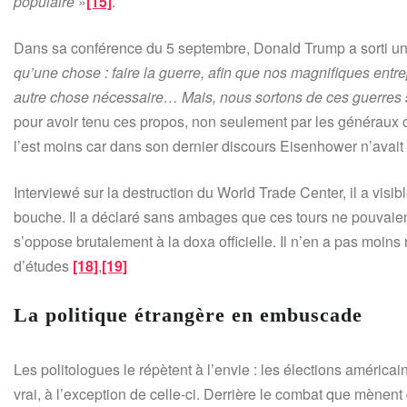
populaire
»
[15]
.
Dans sa conférence du 5 septembre, Donald Trump a sorti une 
qu’une chose : faire la guerre, afin que nos magnifiques entr
autre chose nécessaire… Mais, nous sortons de ces guerres s
pour avoir tenu ces propos, non seulement par les généraux 
l’est moins car dans son dernier discours Eisenhower n’avait ri
Interviewé sur la destruction du World Trade Center, il a visi
bouche. Il a déclaré sans ambages que ces tours ne pouvaien
s’oppose brutalement à la doxa officielle. Il n’en a pas moin
d’études
[18]
,
[19]
La politique étrangère en embuscade
Les politologues le répètent à l’envie : les élections américai
vrai, à l’exception de celle-ci. Derrière le combat que mènent