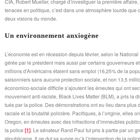
CIA, Robert Mueller, chargé d’investiguer la première affair
tenaces en politique, c’est dans une atmosphère lourde que c
deux visions du monde.
Un environnement anxiogène
L’économie est en récession depuis février, selon le Nation
gérée par le président mais aussi par certains gouverneurs et m
millions d’Américains étaient sans emploi (16,25% de la popula
saisonniers sans aucune protection sociale, et non 13,5 mill
économico-sociale difficile s’ajoutent les émeutes qui ont se
mouvement anti-raciste, Black Lives Matter (BLM), a pris la di
tués par la police. Des démonstrations ont eu lieu dans plus de 2
raciale et la brutalité policière. Pacifiques, à l’origine, elles
Oregon, en émeutes avec des infractions d’immeubles publics
la police
[1]
. Le sénateur Rand Paul fut pris à partie par un 
républicaine. Il ne dut sa survie qu’à l’intervention de la poli