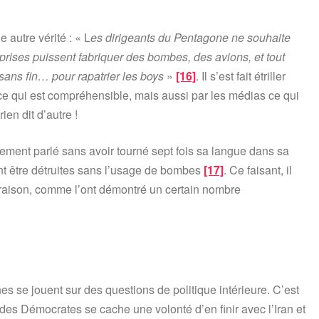
autre vérité : « L
es dirigeants du Pentagone ne souhaite
eprises puissent fabriquer des bombes, des avions, et tout
ans fin… pour rapatrier les boys
»
[16]
. Il s’est fait étriller
ce qui est compréhensible, mais aussi par les médias ce qui
en dit d’autre !
blement parlé sans avoir tourné sept fois sa langue dans sa
t être détruites sans l’usage de bombes
[17]
. Ce faisant, il
s raison, comme l’ont démontré un certain nombre
nes se jouent sur des questions de politique intérieure. C’est
 des Démocrates se cache une volonté d’en finir avec l’Iran et