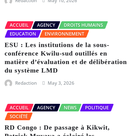
Redaction
May 10, 2026
ACCUEIL
AGENCY
DROITS HUMAINS
EDUCATION
ENVIRONNEMENT
ESU : Les institutions de la sous-
conférence Kwilu-sud outillés en
matière d’évaluation et de délibération
du système LMD
Redaction
May 3, 2026
ACCUEIL
AGENCY
NEWS
POLITIQUE
SOCIÉTÉ
RD Congo : De passage à Kikwit,
Patrick Muyaya a éclairé les