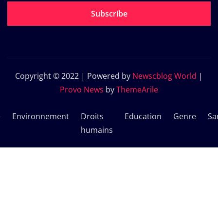
Subscribe
Copyright © 2022 | Powered by
Newscblog World
|
Provo News
by
ThemeArile
e
Environnement
Droits
Education
Genre
Sa
humains