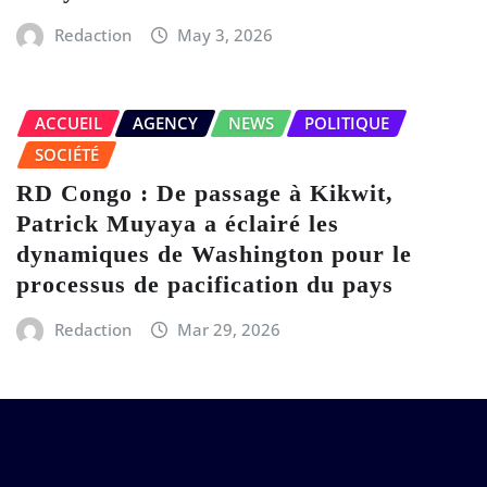
Redaction
May 3, 2026
ACCUEIL
AGENCY
NEWS
POLITIQUE
SOCIÉTÉ
RD Congo : De passage à Kikwit,
Patrick Muyaya a éclairé les
dynamiques de Washington pour le
processus de pacification du pays
Redaction
Mar 29, 2026