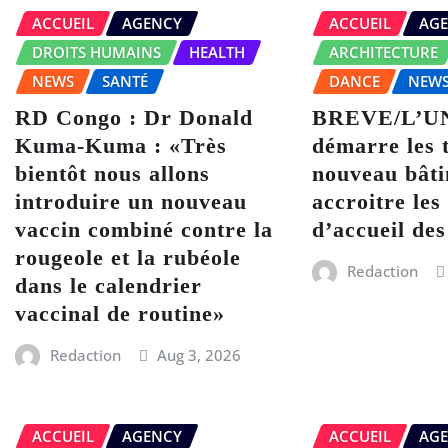
ACCUEIL
AGENCY
ACCUEIL
AG
DROITS HUMAINS
HEALTH
ARCHITECTURE
NEWS
SANTÉ
DANCE
NEW
RD Congo : Dr Donald
BREVE/L’U
Kuma-Kuma : «Très
démarre les 
bientôt nous allons
nouveau bât
introduire un nouveau
accroitre les
vaccin combiné contre la
d’accueil des
rougeole et la rubéole
Redaction
dans le calendrier
vaccinal de routine»
Redaction
Aug 3, 2026
ACCUEIL
AGENCY
ACCUEIL
AG