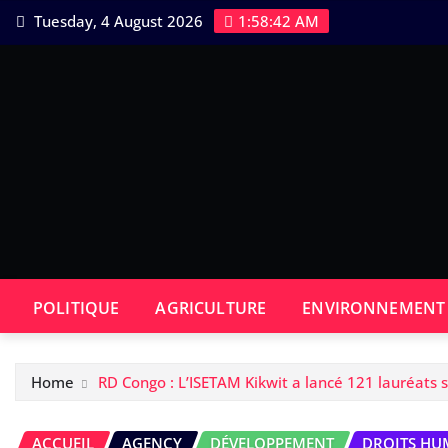
Skip
Tuesday, 4 August 2026
1:58:43 AM
to
content
POLITIQUE
AGRICULTURE
ENVIRONNEMENT
Home
RD Congo : L’ISETAM Kikwit a lancé 121 lauréats 
ACCUEIL
AGENCY
DÉVELOPPEMENT
DROITS HU