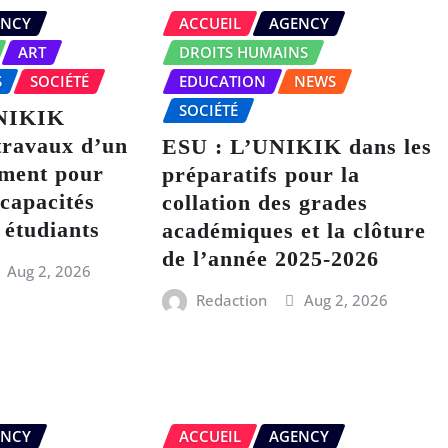
ENCY
ACCUEIL
AGENCY
ART
DROITS HUMAINS
S
SOCIÉTÉ
EDUCATION
NEWS
SOCIÉTÉ
NIKIK
travaux d’un
ESU : L’UNIKIK dans les
iment pour
préparatifs pour la
 capacités
collation des grades
 étudiants
académiques et la clôture
de l’année 2025-2026
Aug 2, 2026
Redaction
Aug 2, 2026
ENCY
ACCUEIL
AGENCY