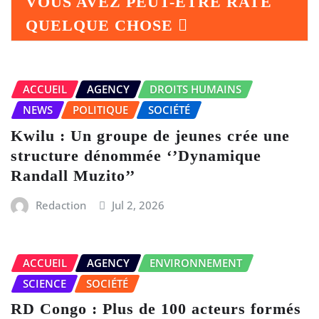
VOUS AVEZ PEUT-ÊTRE RATÉ
QUELQUE CHOSE
ACCUEIL
AGENCY
DROITS HUMAINS
NEWS
POLITIQUE
SOCIÉTÉ
Kwilu : Un groupe de jeunes crée une
structure dénommée ‘’Dynamique
Randall Muzito’’
Redaction
Jul 2, 2026
ACCUEIL
AGENCY
ENVIRONNEMENT
SCIENCE
SOCIÉTÉ
RD Congo : Plus de 100 acteurs formés