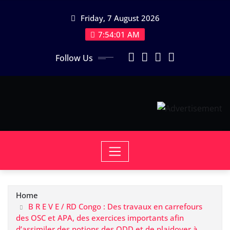
Skip
Friday, 7 August 2026
to
content
7:54:02 AM
Follow Us
Home
B R E V E / RD Congo : Des travaux en carrefours
des OSC et APA, des exercices importants afin
d’assimiler des notions des ODD et de plaidoyer à