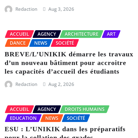
Redaction
Aug 3, 2026
ACCUEIL
AGENCY
ARCHITECTURE
ART
DANCE
NEWS
SOCIÉTÉ
BREVE/L’UNIKIK démarre les travaux
d’un nouveau bâtiment pour accroitre
les capacités d’accueil des étudiants
Redaction
Aug 2, 2026
ACCUEIL
AGENCY
DROITS HUMAINS
EDUCATION
NEWS
SOCIÉTÉ
ESU : L’UNIKIK dans les préparatifs
pour la collation des grades