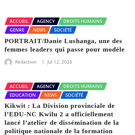
ACCUEIL
AGENCY
DROITS HUMAINS
GENRE
NEWS
SOCIÉTÉ
PORTRAIT/Danie Lushanga, une des
femmes leaders qui passe pour modèle
Redaction
Jul 12, 2026
ACCUEIL
AGENCY
DROITS HUMAINS
EDUCATION
NEWS
SOCIÉTÉ
Kikwit : La Division provinciale de
l’EDU-NC Kwilu 2 a officiellement
lancé l’atelier de dissémination de la
politique nationale de la formation