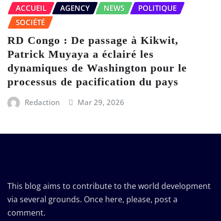
ACCUEIL
AGENCY
NEWS
POLITIQUE
SOCIÉTÉ
RD Congo : De passage à Kikwit,
Patrick Muyaya a éclairé les
dynamiques de Washington pour le
processus de pacification du pays
Redaction
Mar 29, 2026
This blog aims to contribute to the world development
via several grounds. Once here, please, post a
comment.