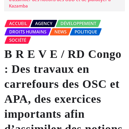
Kazamba
ACCUEIL
AGENCY
DÉVELOPPEMENT
DROITS HUMAINS
NEWS
POLITIQUE
SOCIÉTÉ
B R E V E / RD Congo
: Des travaux en
carrefours des OSC et
APA, des exercices
importants afin
d’assimiler des notions