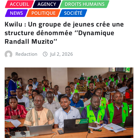
ACCUEIL
AGENCY
DROITS HUMAINS
NEWS
POLITIQUE
SOCIÉTÉ
Kwilu : Un groupe de jeunes crée une
structure dénommée ‘’Dynamique
Randall Muzito’’
Redaction
Jul 2, 2026