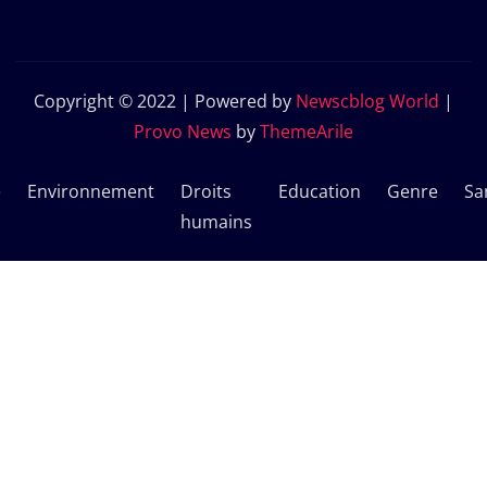
Copyright © 2022 | Powered by
Newscblog World
|
Provo News
by
ThemeArile
e
Environnement
Droits
Education
Genre
Sa
humains