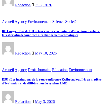
Redaction
Jul 2, 2026
Accueil
Agency
Environnement
Science
Société
RD Congo : Plus de 100 acteurs formés en matière d’inventaire carbone
forestier afin de faire face aux changements climatiques
Redaction
May 10, 2026
Accueil
Agency
Droits humains
Education
Environnement
ESU : Les institutions de la sous-conférence Kwilu-sud outillés en matière
d’évaluation et de délibération du système LMD
Redaction
May 3, 2026