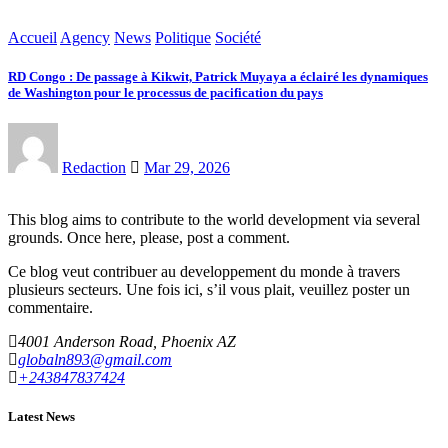
Accueil
Agency
News
Politique
Société
RD Congo : De passage à Kikwit, Patrick Muyaya a éclairé les dynamiques
de Washington pour le processus de pacification du pays
Redaction
Mar 29, 2026
This blog aims to contribute to the world development via several
grounds. Once here, please, post a comment.
Ce blog veut contribuer au developpement du monde à travers
plusieurs secteurs. Une fois ici, s’il vous plait, veuillez poster un
commentaire.
4001 Anderson Road, Phoenix AZ
globaln893@gmail.com
+243847837424
Latest News