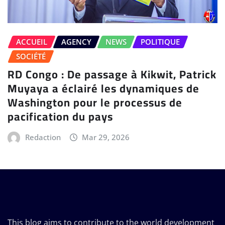
ACCUEIL
AGENCY
NEWS
POLITIQUE
SOCIÉTÉ
RD Congo : De passage à Kikwit, Patrick
Muyaya a éclairé les dynamiques de
Washington pour le processus de
pacification du pays
Redaction
Mar 29, 2026
This blog aims to contribute to the world development