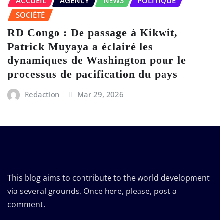
ACCUEIL
AGENCY
NEWS
POLITIQUE
SOCIÉTÉ
RD Congo : De passage à Kikwit,
Patrick Muyaya a éclairé les
dynamiques de Washington pour le
processus de pacification du pays
Redaction
Mar 29, 2026
This blog aims to contribute to the world development
via several grounds. Once here, please, post a
comment.