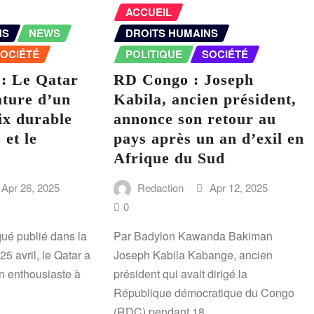
ACCUEIL
NS
NEWS
DROITS HUMAINS
OCIÉTÉ
POLITIQUE
SOCIÉTÉ
 : Le Qatar
RD Congo : Joseph
ature d’un
Kabila, ancien président,
ix durable
annonce son retour au
 et le
pays après un an d’exil en
Afrique du Sud
Apr 26, 2025
Redaction
Apr 12, 2025
0
é publié dans la
Par Badylon Kawanda Bakiman
25 avril, le Qatar a
Joseph Kabila Kabange, ancien
n enthousiaste à
président qui avait dirigé la
République démocratique du Congo
(RDC) pendant 18…