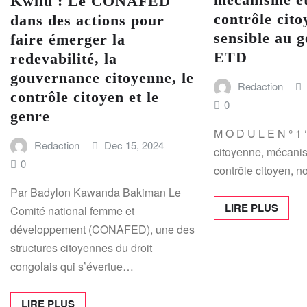
Kwilu : Le CONAFED
contrôle cito
dans des actions pour
sensible au g
faire émerger la
ETD
redevabilité, la
gouvernance citoyenne, le
Redaction
contrôle citoyen et le
0
genre
M O D U L E N ° 1
Redaction
Dec 15, 2024
citoyenne, mécanis
0
contrôle citoyen, n
Par Badylon Kawanda Bakiman Le
LIRE PLUS
Comité national femme et
développement (CONAFED), une des
structures citoyennes du droit
congolais qui s’évertue…
LIRE PLUS