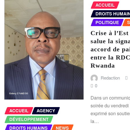
ACCUEIL
DROITS HUMAI
POLITIQUE
S
Crise à l’Est
salue la sign
accord de pa
entre la RDC
Rwanda
Redaction
0
Dans un communiqu
soirée du vendredi 
ACCUEIL
AGENCY
exprimé son soutie
DÉVELOPPEMENT
la…
DROITS HUMAINS
NEWS