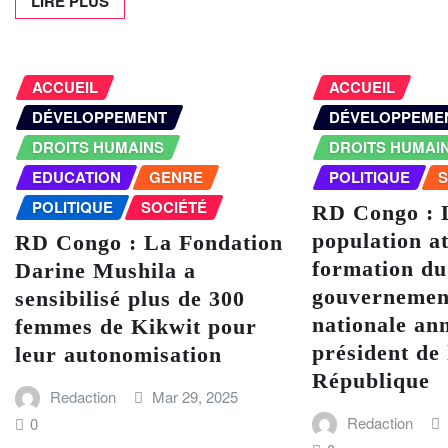
LIRE PLUS
ACCUEIL
ACCUEIL
DÉVELOPPEMENT
DÉVELOPPEME
DROITS HUMAINS
DROITS HUMAI
EDUCATION
GENRE
POLITIQUE
S
POLITIQUE
SOCIÉTÉ
RD Congo : 
population at
RD Congo : La Fondation
formation du
Darine Mushila a
gouvernemen
sensibilisé plus de 300
nationale an
femmes de Kikwit pour
président de 
leur autonomisation
République
Redaction
Mar 29, 2025
Redaction
0