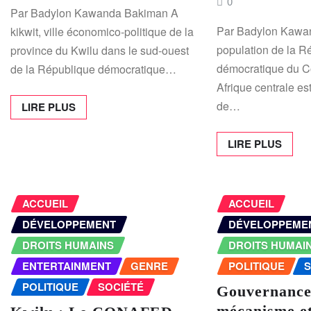
0
Par Badylon Kawanda Bakiman A
Par Badylon Kawa
kikwit, ville économico-politique de la
population de la R
province du Kwilu dans le sud-ouest
démocratique du 
de la République démocratique…
Afrique centrale est
de…
LIRE PLUS
LIRE PLUS
ACCUEIL
ACCUEIL
DÉVELOPPEMENT
DÉVELOPPEME
DROITS HUMAINS
DROITS HUMAI
ENTERTAINMENT
GENRE
POLITIQUE
S
POLITIQUE
SOCIÉTÉ
Gouvernance
mécanisme et