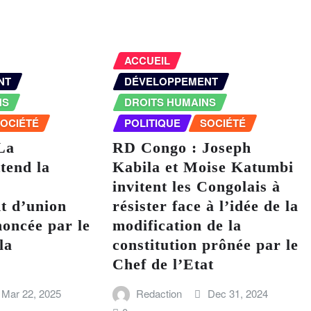
ACCUEIL
NT
DÉVELOPPEMENT
NS
DROITS HUMAINS
OCIÉTÉ
POLITIQUE
SOCIÉTÉ
La
RD Congo : Joseph
tend la
Kabila et Moise Katumbi
invitent les Congolais à
t d’union
résister face à l’idée de la
noncée par le
modification de la
la
constitution prônée par le
Chef de l’Etat
Mar 22, 2025
Redaction
Dec 31, 2024