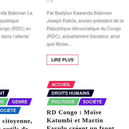
0
nda Bakiman La
Par Badylon Kawanda Bakiman
épublique
Joseph Kabila, ancien président de la
Congo (RDC) en
République démocratique du Congo
 dans l’attente
(RDC), actuellement Sénateur, ainsi
que Moïse…
LIRE PLUS
ACCUEIL
NT
DROITS HUMAINS
NS
GENRE
POLITIQUE
SOCIÉTÉ
OCIÉTÉ
RD Congo : Moïse
Katumbi et Martin
 citoyenne,
Fayulu créent un front
 outils de