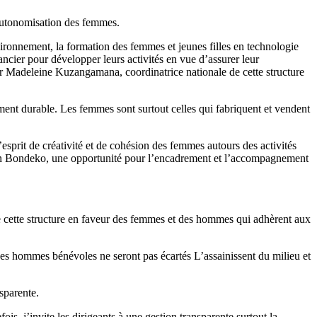
l’autonomisation des femmes.
ironnement, la formation des femmes et jeunes filles en technologie
ier pour développer leurs activités en vue d’assurer leur
 Dr Madeleine Kuzangamana, coordinatrice nationale de cette structure
ent durable. Les femmes sont surtout celles qui fabriquent et vendent
esprit de créativité et de cohésion des femmes autours des activités
ion Bondeko, une opportunité pour l’encadrement et l’accompagnement
e cette structure en faveur des femmes et des hommes qui adhèrent aux
es hommes bénévoles ne seront pas écartés L’assainissent du milieu et
nsparente.
s, j’invite les dirigeants à une gestion transparente surtout la