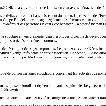
eu.0 Celle-ci a gravité autour de la prise en charge des ménages et de 
ctivités concernant l’assainissement du milieu, la protection de l’Env
ion Congo Bondeko accompagne également les femmes via un appui financ
es filles-mères et des personnes vivant avec handicap», a précisé maman
e structure en vue d’émerger dans l’esprit des Objectifs de développem
 propres activités pour être autonomes.
s de développer des sujets importants. Le premier à savoir «Nécessité d’
e Mukula Yenge, présidente de cette association. Le second, «Associat
nnement saint» par Madeleine Kuzangamana, coordinatrice nationale.
ublié de donner certaines élucidations concernant les activités que mèn
ns qui se débrouillent déjà en fabricant des pains, des beignets etc. L
l fait savoir
t a salué l’initiative et invité les dirigeants à une gestion saine et tra
isir cette opportunité pour se développer et devenir autonomes. Toutefoi