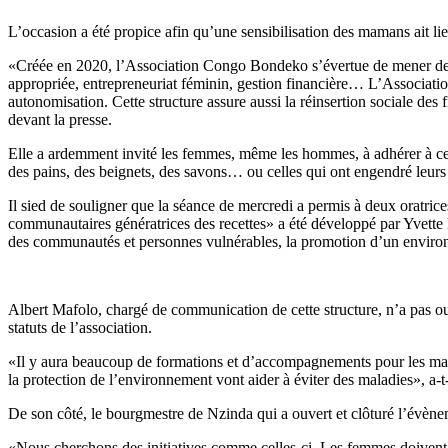
L’occasion a été propice afin qu’une sensibilisation des mamans ait li
«Créée en 2020, l’Association Congo Bondeko s’évertue de mener des a
appropriée, entrepreneuriat féminin, gestion financière… L’Associat
autonomisation. Cette structure assure aussi la réinsertion sociale d
devant la presse.
Elle a ardemment invité les femmes, même les hommes, à adhérer à cett
des pains, des beignets, des savons… ou celles qui ont engendré leurs
Il sied de souligner que la séance de mercredi a permis à deux oratrice
communautaires génératrices des recettes» a été développé par Yvett
des communautés et personnes vulnérables, la promotion d’un enviro
Albert Mafolo, chargé de communication de cette structure, n’a pas o
statuts de l’association.
«Il y aura beaucoup de formations et d’accompagnements pour les mama
la protection de l’environnement vont aider à éviter des maladies», a-t-i
De son côté, le bourgmestre de Nzinda qui a ouvert et clôturé l’évènemen
«Nous cherchons des initiatives comme celles-ci. Les femmes doivent sa