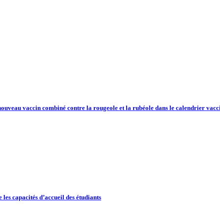
uveau vaccin combiné contre la rougeole et la rubéole dans le calendrier vacci
s capacités d’accueil des étudiants