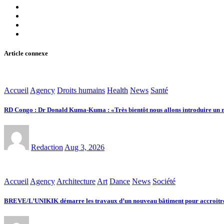
Article connexe
Accueil
Agency
Droits humains
Health
News
Santé
RD Congo : Dr Donald Kuma-Kuma : «Très bientôt nous allons introduire un no
Redaction
Aug 3, 2026
Accueil
Agency
Architecture
Art
Dance
News
Société
BREVE/L’UNIKIK démarre les travaux d’un nouveau bâtiment pour accroitre le