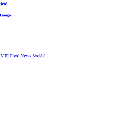
iété
e Gungu
MIE
Food
News
Société