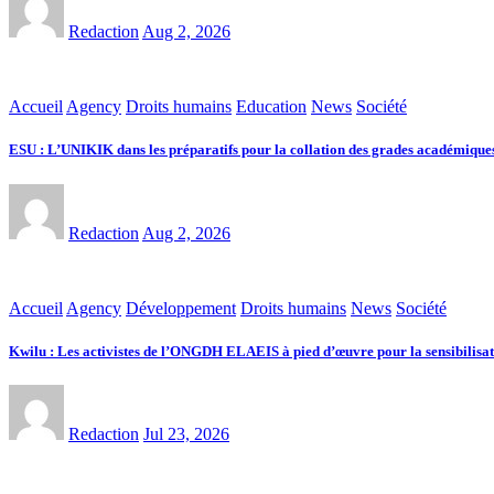
Redaction
Aug 2, 2026
Accueil
Agency
Droits humains
Education
News
Société
ESU : L’UNIKIK dans les préparatifs pour la collation des grades académiques
Redaction
Aug 2, 2026
Accueil
Agency
Développement
Droits humains
News
Société
Kwilu : Les activistes de l’ONGDH ELAEIS à pied d’œuvre pour la sensibilisat
Redaction
Jul 23, 2026