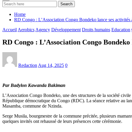
Search
Home
RD Congo : L’Association Congo Bondeko lance ses activités 
Accueil
Aerobics
Agency
Développement
Droits humains
Education
RD Congo : L’Association Congo Bondeko la
Redaction
Aug 14, 2025
0
Par Badylon Kawanda Bakiman
L’Association Congo Bondeko, une des structures de la société civile 
République démocratique du Congo (RDC). La séance relative au lanceme
Masamba, commune de Nzinda.
Serge Musila, bourgmestre de la commune précitée, plusieurs mamans is
quelques invités ont rehaussé de leurs présences cette cérémonie.