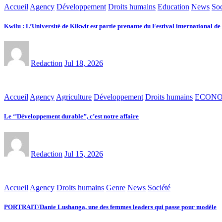
Accueil
Agency
Développement
Droits humains
Education
News
Soc
Kwilu : L’Université de Kikwit est partie prenante du Festival international d
Redaction
Jul 18, 2026
Accueil
Agency
Agriculture
Développement
Droits humains
ECONO
Le ‘’Développement durable’’, c’est notre affaire
Redaction
Jul 15, 2026
Accueil
Agency
Droits humains
Genre
News
Société
PORTRAIT/Danie Lushanga, une des femmes leaders qui passe pour modèle