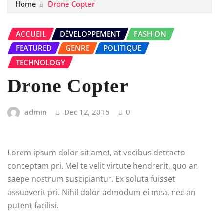
Home
Drone Copter
ACCUEIL
DÉVELOPPEMENT
FASHION
FEATURED
GENRE
POLITIQUE
TECHNOLOGY
Drone Copter
admin
Dec 12, 2015
0
Lorem ipsum dolor sit amet, at vocibus detracto
conceptam pri. Mel te velit virtute hendrerit, quo an
saepe nostrum suscipiantur. Ex soluta fuisset
assueverit pri. Nihil dolor admodum ei mea, nec an
putent facilisi.