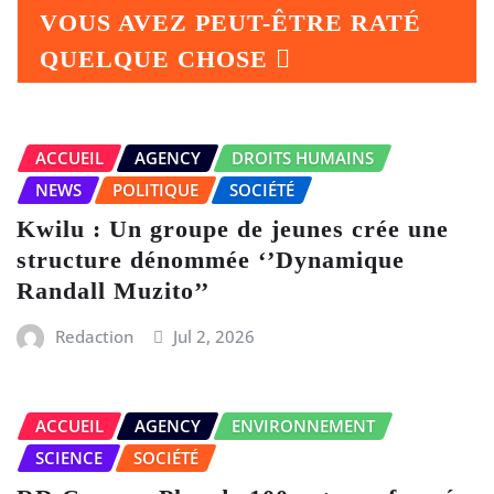
VOUS AVEZ PEUT-ÊTRE RATÉ
QUELQUE CHOSE
ACCUEIL
AGENCY
DROITS HUMAINS
NEWS
POLITIQUE
SOCIÉTÉ
Kwilu : Un groupe de jeunes crée une
structure dénommée ‘’Dynamique
Randall Muzito’’
Redaction
Jul 2, 2026
ACCUEIL
AGENCY
ENVIRONNEMENT
SCIENCE
SOCIÉTÉ