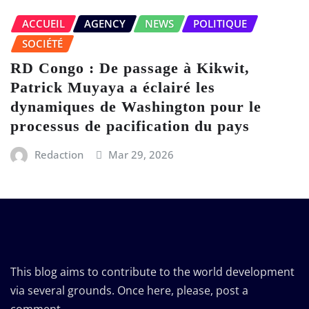
ACCUEIL
AGENCY
NEWS
POLITIQUE
SOCIÉTÉ
RD Congo : De passage à Kikwit,
Patrick Muyaya a éclairé les
dynamiques de Washington pour le
processus de pacification du pays
Redaction
Mar 29, 2026
This blog aims to contribute to the world development
via several grounds. Once here, please, post a