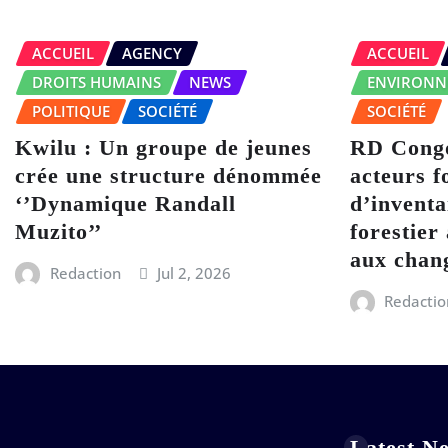
ACCUEIL
AGENCY
ACCUEIL
DROITS HUMAINS
NEWS
ENVIRONN
POLITIQUE
SOCIÉTÉ
SOCIÉTÉ
Kwilu : Un groupe de jeunes
RD Congo
crée une structure dénommée
acteurs f
‘’Dynamique Randall
d’inventa
Muzito’’
forestier 
aux chan
Redaction
Jul 2, 2026
Redactio
Latest N