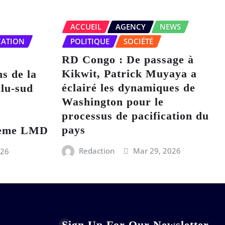
ACCUEIL
AGENCY
NEWS
CATION
POLITIQUE
SOCIÉTÉ
RD Congo : De passage à
Kikwit, Patrick Muyaya a
ns de la
éclairé les dynamiques de
lu-sud
Washington pour le
processus de pacification du
pays
stème LMD
Redaction
Mar 29, 2026
026
Sign Up For Our Newsletter