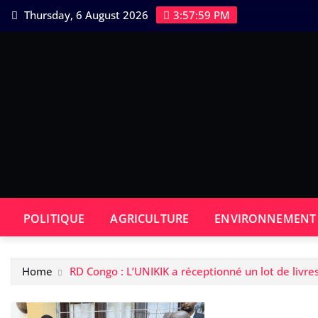
Skip
Thursday, 6 August 2026
3:57:59 PM
to
content
POLITIQUE
AGRICULTURE
ENVIRONNEMENT
Home
RD Congo : L’UNIKIK a réceptionné un lot de livres