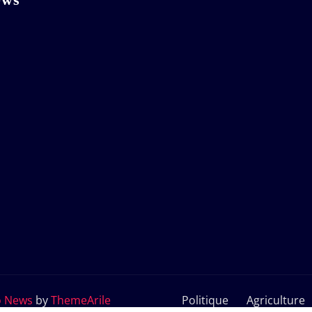
o News
by
ThemeArile
Politique
Agriculture