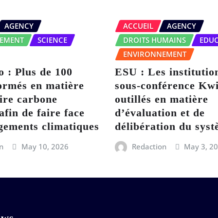
AGENCY
ACCUEIL
AGENCY
EMENT
SCIENCE
DROITS HUMAINS
EDU
ENVIRONNEMENT
 : Plus de 100
ESU : Les institutio
ormés en matière
sous-conférence Kwi
ire carbone
outillés en matière
afin de faire face
d’évaluation et de
gements climatiques
délibération du sy
n
May 10, 2026
Redaction
May 3, 2
ews