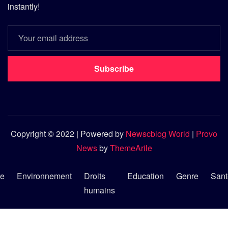
instantly!
Subscribe
Copyright © 2022 | Powered by
Newscblog World
|
Provo
News
by
ThemeArile
re
Environnement
Droits
Education
Genre
Sant
humains