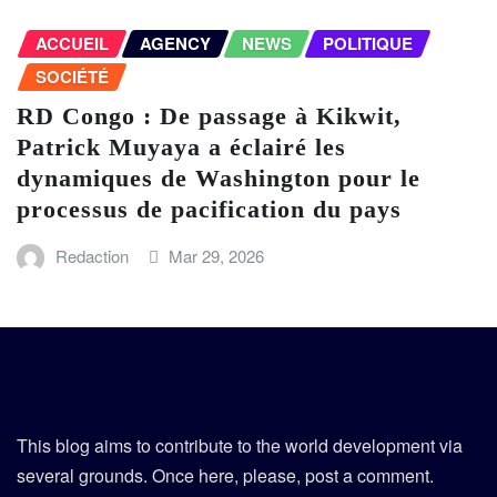
ACCUEIL
AGENCY
NEWS
POLITIQUE
SOCIÉTÉ
RD Congo : De passage à Kikwit,
Patrick Muyaya a éclairé les
dynamiques de Washington pour le
processus de pacification du pays
Redaction
Mar 29, 2026
This blog aims to contribute to the world development via
several grounds. Once here, please, post a comment.