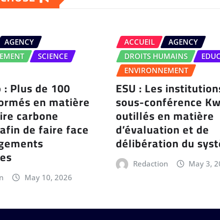
AGENCY
ACCUEIL
AGENCY
EMENT
SCIENCE
DROITS HUMAINS
EDU
ENVIRONNEMENT
 : Plus de 100
ESU : Les institution
formés en matière
sous-conférence Kw
ire carbone
outillés en matière
 afin de faire face
d’évaluation et de
ngements
délibération du sy
ues
Redaction
May 3, 
n
May 10, 2026