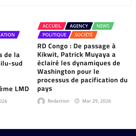
ACCUEIL
AGENCY
NEWS
CATION
POLITIQUE
SOCIÉTÉ
RD Congo : De passage à
Kikwit, Patrick Muyaya a
s de la
éclairé les dynamiques de
ilu-sud
Washington pour le
processus de pacification du
pays
stème LMD
Redaction
Mar 29, 2026
2026