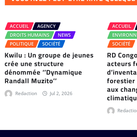
ACCUEIL
AGENCY
ACCUEIL
DROITS HUMAINS
NEWS
ENVIRONN
POLITIQUE
SOCIÉTÉ
SOCIÉTÉ
Kwilu : Un groupe de jeunes
RD Congo
crée une structure
acteurs 
dénommée ‘’Dynamique
d’inventa
Randall Muzito’’
forestier
aux cha
Redaction
Jul 2, 2026
climatiq
Redactio