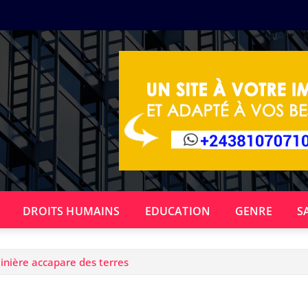
DROITS HUMAINS
EDUCATION
GENRE
S
inière accapare des terres