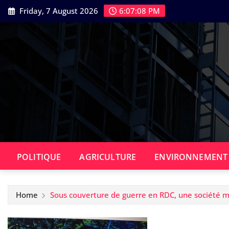
Skip
Friday, 7 August 2026
6:07:08 PM
to
content
POLITIQUE
AGRICULTURE
ENVIRONNEMENT
Home
Sous couverture de guerre en RDC, une société m