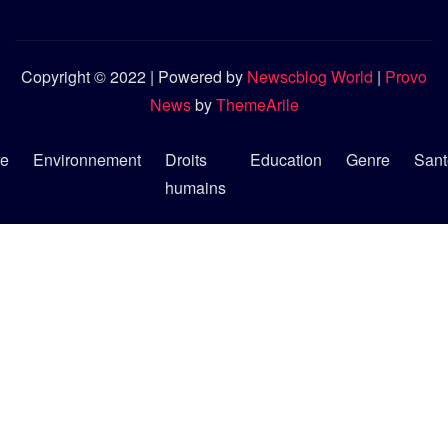
Copyright © 2022 | Powered by
Newscblog World
|
Provo
News
by
ThemeArile
re
Environnement
Droits
Education
Genre
Sant
humains