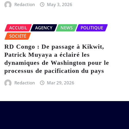
Redaction
May 3, 2026
ACCUEIL
AGENCY
NEWS
POLITIQUE
SOCIÉTÉ
RD Congo : De passage à Kikwit,
Patrick Muyaya a éclairé les
dynamiques de Washington pour le
processus de pacification du pays
Redaction
Mar 29, 2026