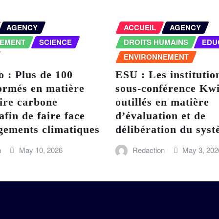
AGENCY
ACCUEIL
AGENCY
NEMENT
SCIENCE
DROITS HUMAINS
EDU
ENVIRONNEMENT
 : Plus de 100
ESU : Les institutio
ormés en matière
sous-conférence Kwi
ire carbone
outillés en matière
afin de faire face
d’évaluation et de
gements climatiques
délibération du sy
n
May 10, 2026
Redaction
May 3, 202