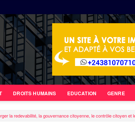
T
DROITS HUMAINS
EDUCATION
GENRE
r la redevabilité, la gouvernance citoyenne, le contrôle citoyen et l