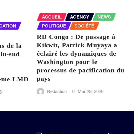
ACCUEIL
AGENCY
NEWS
CATION
POLITIQUE
SOCIÉTÉ
RD Congo : De passage à
Kikwit, Patrick Muyaya a
ns de la
éclairé les dynamiques de
lu-sud
Washington pour le
processus de pacification du
pays
stème LMD
Redaction
Mar 29, 2026
6