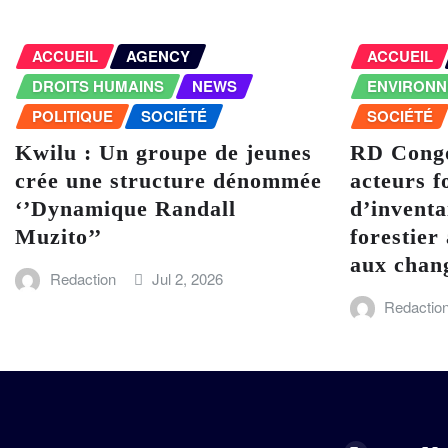
ACCUEIL
AGENCY
ACCUEIL
DROITS HUMAINS
NEWS
ENVIRON
POLITIQUE
SOCIÉTÉ
SOCIÉTÉ
Kwilu : Un groupe de jeunes
RD Congo
crée une structure dénommée
acteurs f
‘’Dynamique Randall
d’inventa
Muzito’’
forestier 
aux chan
Redaction
Jul 2, 2026
Redactio