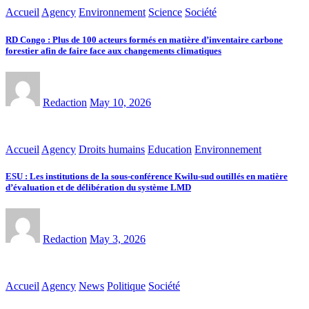
Accueil
Agency
Environnement
Science
Société
RD Congo : Plus de 100 acteurs formés en matière d’inventaire carbone
forestier afin de faire face aux changements climatiques
Redaction
May 10, 2026
Accueil
Agency
Droits humains
Education
Environnement
ESU : Les institutions de la sous-conférence Kwilu-sud outillés en matière
d’évaluation et de délibération du système LMD
Redaction
May 3, 2026
Accueil
Agency
News
Politique
Société