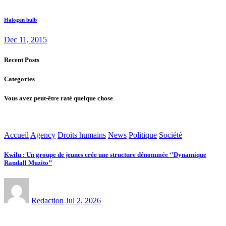
Halogen bulb
Dec 11, 2015
Recent Posts
Categories
Vous avez peut-être raté quelque chose
Accueil
Agency
Droits humains
News
Politique
Société
Kwilu : Un groupe de jeunes crée une structure dénommée ‘’Dynamique
Randall Muzito’’
Redaction
Jul 2, 2026