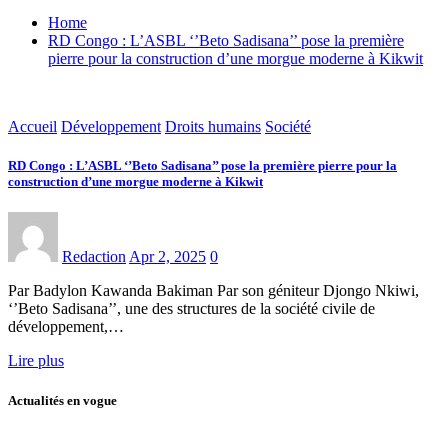
Home
RD Congo : L’ASBL ‘’Beto Sadisana’’ pose la première
pierre pour la construction d’une morgue moderne à Kikwit
Accueil
Développement
Droits humains
Société
RD Congo : L’ASBL ‘’Beto Sadisana’’ pose la première pierre pour la
construction d’une morgue moderne à Kikwit
Redaction
Apr 2, 2025
0
Par Badylon Kawanda Bakiman Par son géniteur Djongo Nkiwi,
‘’Beto Sadisana’’, une des structures de la société civile de
développement,…
Lire plus
Actualités en vogue