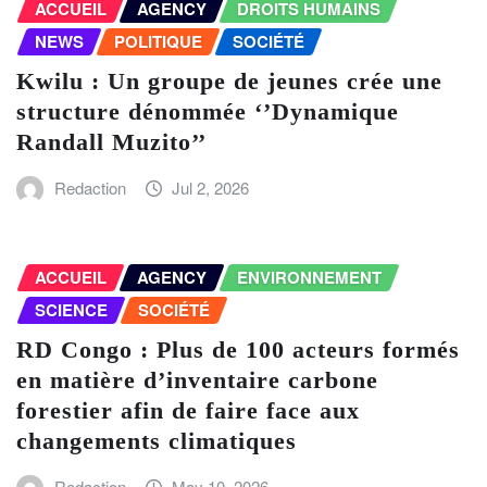
ACCUEIL
AGENCY
DROITS HUMAINS
NEWS
POLITIQUE
SOCIÉTÉ
Kwilu : Un groupe de jeunes crée une
structure dénommée ‘’Dynamique
Randall Muzito’’
Redaction
Jul 2, 2026
ACCUEIL
AGENCY
ENVIRONNEMENT
SCIENCE
SOCIÉTÉ
RD Congo : Plus de 100 acteurs formés
en matière d’inventaire carbone
forestier afin de faire face aux
changements climatiques
Redaction
May 10, 2026