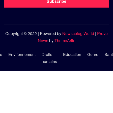
Subscribe
Copyright © 2022 | Powered by
Newscblog World
|
Provo
News
by
ThemeArile
re
Environnement
Droits
Education
Genre
Sant
humains