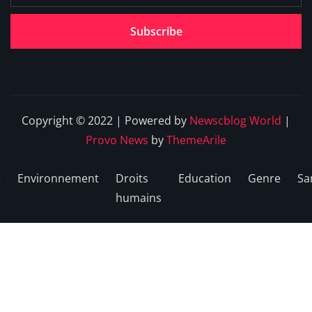
Subscribe
Copyright © 2022 | Powered by
Newscblog World
|
Provo News
by
ThemeArile
e
Environnement
Droits
Education
Genre
Sa
humains