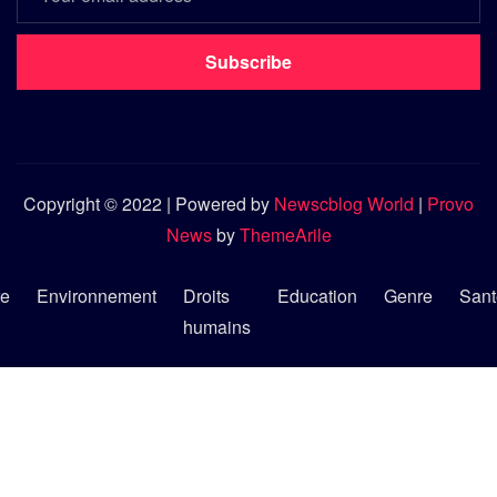
Subscribe
Copyright © 2022 | Powered by
Newscblog World
|
Provo
News
by
ThemeArile
re
Environnement
Droits
Education
Genre
Sant
humains