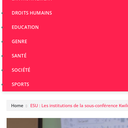
DROITS HUMAINS
EDUCATION
GENRE
SANTÉ
SOCIÉTÉ
SPORTS
Home
ESU : Les institutions de la sous-conférence Kw