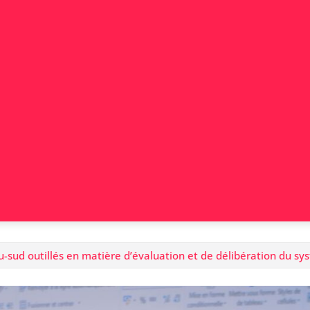
ilu-sud outillés en matière d’évaluation et de délibération du 