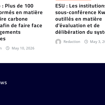
 : Plus de 100
ESU : Les institution
formés en matière
sous-conférence Kw
ire carbone
outillés en matière
 afin de faire face
d’évaluation et de
ngements
délibération du sy
ues
Redaction
May 3, 
n
May 10, 2026
ews