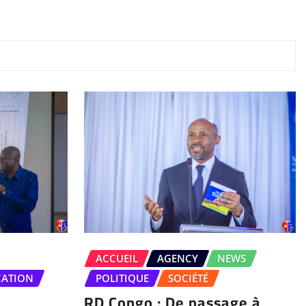
ACCUEIL
AGENCY
NEWS
CATION
POLITIQUE
SOCIÉTÉ
RD Congo : De passage à