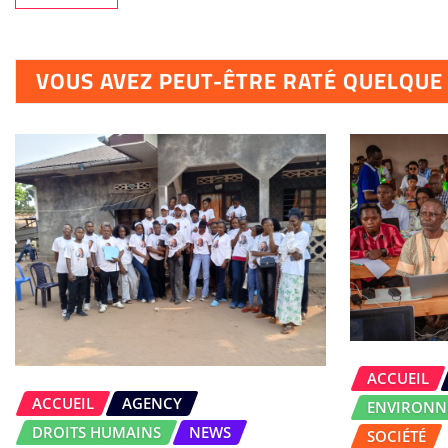
VOUS AVEZ PEUT-ÊTRE RATÉ QUELQU
ACCUEIL
ACCUEIL
AGENCY
ENVIRONN
DROITS HUMAINS
NEWS
SOCIÉTÉ