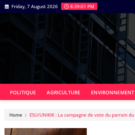
Skip
Friday, 7 August 2026
8:39:02 PM
to
content
POLITIQUE
AGRICULTURE
ENVIRONNEMENT
Home
ESU/UNIKIK : La campagne de vote du parrain du l