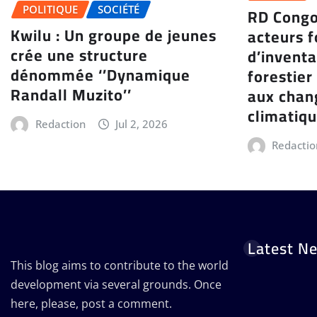
RD Congo
POLITIQUE
SOCIÉTÉ
Kwilu : Un groupe de jeunes
acteurs 
crée une structure
d’inventa
dénommée ‘’Dynamique
forestier
Randall Muzito’’
aux cha
climatiq
Redaction
Jul 2, 2026
Redactio
Latest N
This blog aims to contribute to the world
development via several grounds. Once
here, please, post a comment.