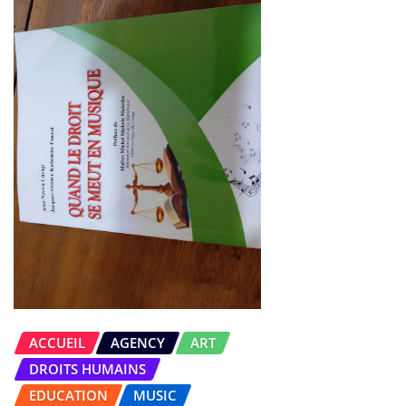
ACCUEIL
AGENCY
ART
DROITS HUMAINS
EDUCATION
MUSIC