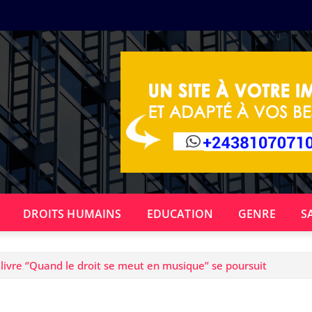
DROITS HUMAINS
EDUCATION
GENRE
S
ivre ‘’Quand le droit se meut en musique’’ se poursuit