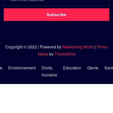
Subscribe
Copyright © 2022 | Powered by
Newscblog World
|
Provo
News
by
ThemeArile
re
Environnement
Droits
Education
Genre
Sant
humains