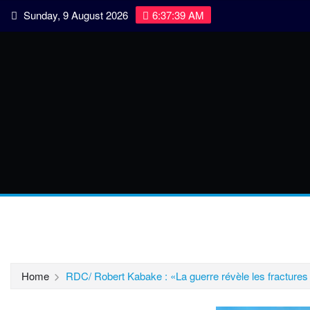
Skip
Sunday, 9 August 2026
6:37:39 AM
to
content
Politique
Agriculture
Environnement
Droits humains
Home
RDC/ Robert Kabake : «La guerre révèle les fractures 