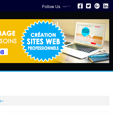
Follow Us
es»