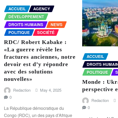
ACCUEIL
AGENCY
DÉVELOPPEMENT
DROITS HUMAINS
NEWS
POLITIQUE
SOCIÉTÉ
RDC/ Robert Kabake :
«La guerre révèle les
fractures anciennes, notre
ACCUEIL
devoir est d’y répondre
DROITS HUMAI
avec des solutions
POLITIQUE
S
nouvelles»
Monde : Ukra
perspective 
Redaction
May 4, 2025
0
Redaction
0
La République démocratique du
Congo (RDC), un des pays d’Afrique