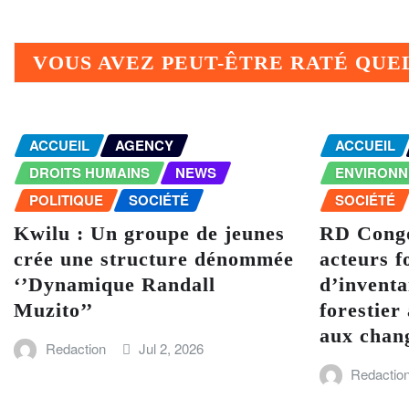
VOUS AVEZ PEUT-ÊTRE RATÉ QU
ACCUEIL
AGENCY
ACCUEIL
DROITS HUMAINS
NEWS
ENVIRON
POLITIQUE
SOCIÉTÉ
SOCIÉTÉ
Kwilu : Un groupe de jeunes
RD Congo
crée une structure dénommée
acteurs f
‘’Dynamique Randall
d’inventa
Muzito’’
forestier 
aux chan
Redaction
Jul 2, 2026
Redactio