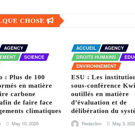
ELQUE CHOSE
AGENCY
ACCUEIL
AGENCY
NEMENT
SCIENCE
DROITS HUMAINS
EDU
ENVIRONNEMENT
 : Plus de 100
ESU : Les institutio
ormés en matière
sous-conférence Kwi
ire carbone
outillés en matière
afin de faire face
d’évaluation et de
gements climatiques
délibération du sy
n
May 10, 2026
Redaction
May 3, 202