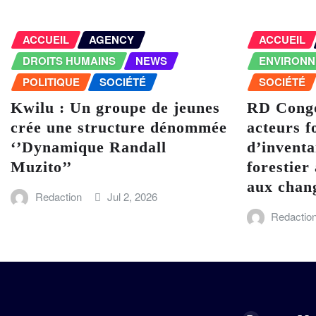
ACCUEIL
AGENCY
ACCUEIL
DROITS HUMAINS
NEWS
ENVIRON
POLITIQUE
SOCIÉTÉ
SOCIÉTÉ
Kwilu : Un groupe de jeunes
RD Congo
crée une structure dénommée
acteurs f
‘’Dynamique Randall
d’inventa
Muzito’’
forestier 
aux chan
Redaction
Jul 2, 2026
Redactio