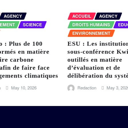
AGENCY
ACCUEIL
AGENCY
NEMENT
SCIENCE
DROITS HUMAINS
EDU
ENVIRONNEMENT
 : Plus de 100
ESU : Les institutio
ormés en matière
sous-conférence Kwi
ire carbone
outillés en matière
afin de faire face
d’évaluation et de
gements climatiques
délibération du sy
n
May 10, 2026
Redaction
May 3, 202