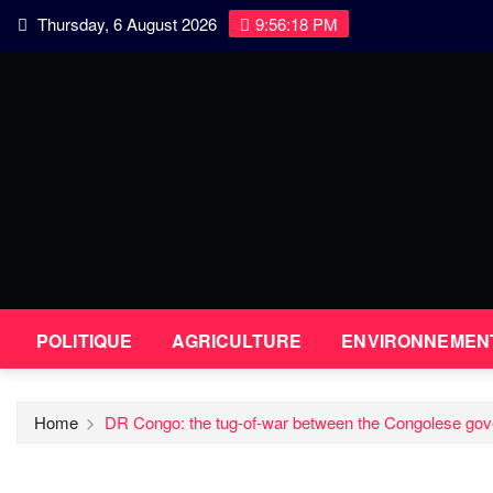
Skip
Thursday, 6 August 2026
9:56:18 PM
to
content
POLITIQUE
AGRICULTURE
ENVIRONNEMEN
Home
DR Congo: the tug-of-war between the Congolese gove