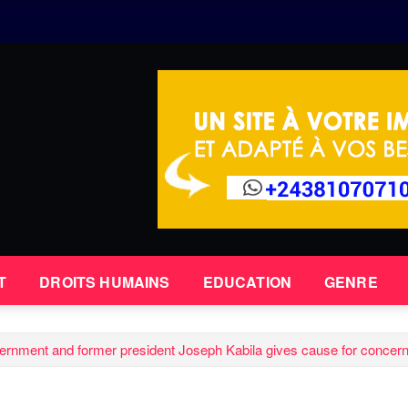
T
DROITS HUMAINS
EDUCATION
GENRE
rnment and former president Joseph Kabila gives cause for concer