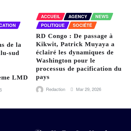
ACCUEIL
AGENCY
NEWS
CATION
POLITIQUE
SOCIÉTÉ
RD Congo : De passage à
Kikwit, Patrick Muyaya a
ns de la
éclairé les dynamiques de
lu-sud
Washington pour le
processus de pacification du
pays
stème LMD
Redaction
Mar 29, 2026
6