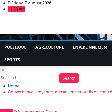
Skip
Friday, 7 August 2026
to
11:23 am
content
POLITIQUE
AGRICULTURE
ENVIRONNEMENT
SPORTS
×
Search
Home
Gouvernance citoyenne, mécanisme et outils de contrôl