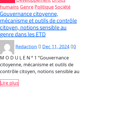
Accueil
Développement
Droits
humains
Genre
Politique
Société
Gouvernance citoyenne,
mécanisme et outils de contrôle
citoyen, notions sensible au
genre dans les ETD
Redaction
Dec 11, 2024
0
M O D U L E N ° 1 ‘’Gouvernance
citoyenne, mécanisme et outils de
contrôle citoyen, notions sensible au
Lire plus