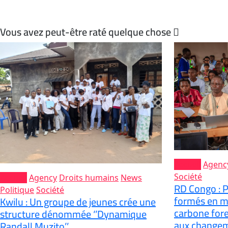
Vous avez peut-être raté quelque chose
Accueil
Agenc
Société
Accueil
Agency
Droits humains
News
RD Congo : P
Politique
Société
formés en ma
Kwilu : Un groupe de jeunes crée une
carbone fores
structure dénommée ‘’Dynamique
aux changem
Randall Muzito’’