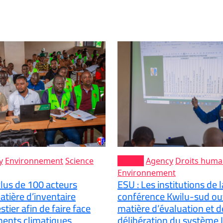
y
Environnement
Science
Accueil
Agency
Droits huma
Environnement
lus de 100 acteurs
ESU : Les institutions de 
tière d’inventaire
conférence Kwilu-sud out
tier afin de faire face
matière d’évaluation et d
ents climatiques
délibération du système