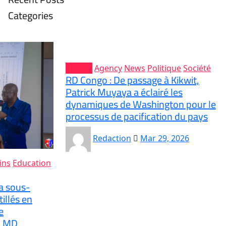
Categories
Accueil
Agency
News
Politique
Société
RD Congo : De passage à Kikwit,
Patrick Muyaya a éclairé les
dynamiques de Washington pour le
processus de pacification du pays
Redaction
Mar 29, 2026
ins
Education
la sous-
illés en
e
 LMD