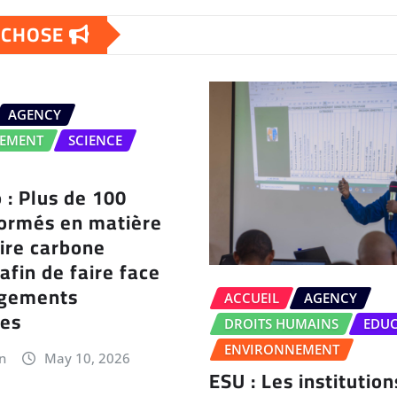
E CHOSE
AGENCY
EMENT
SCIENCE
 : Plus de 100
formés en matière
ire carbone
 afin de faire face
ngements
ACCUEIL
AGENCY
ues
DROITS HUMAINS
EDU
ENVIRONNEMENT
n
May 10, 2026
ESU : Les institution