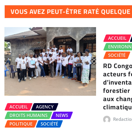
VOUS AVEZ PEUT-ÊTRE RATÉ QUELQU
ACCUEIL
ENVIRONN
SOCIÉTÉ
RD Congo
acteurs 
d’inventa
forestier
aux cha
climatiq
ACCUEIL
AGENCY
DROITS HUMAINS
NEWS
Redactio
POLITIQUE
SOCIÉTÉ