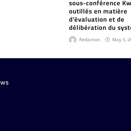
sous-conférence Kw
outillés en matière
d’évaluation et de
délibération du sy
Redaction
May 3, 
ews