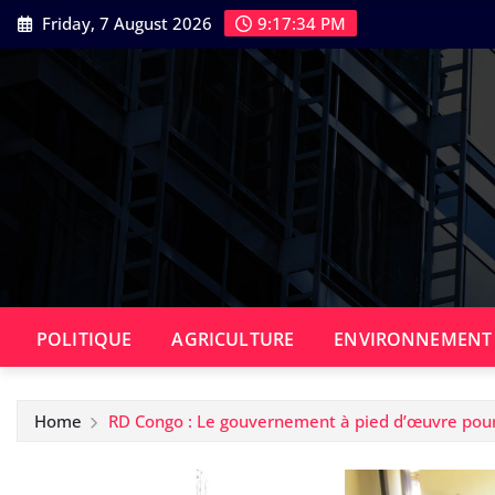
Skip
Friday, 7 August 2026
9:17:35 PM
to
content
POLITIQUE
AGRICULTURE
ENVIRONNEMENT
Home
RD Congo : Le gouvernement à pied d’œuvre pour