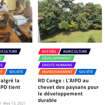
ICULTURE
ACCUEIL
AGRICULTURE
T
DÉVELOPPEMENT
NS
DROITS HUMAINS
NT
SOCIÉTÉ
ENVIRONNEMENT
SOCIÉTÉ
algré la
RD Congo : L’AIPD au
IPD tient
chevet des paysans pour
le développement
durable
May 13, 2021