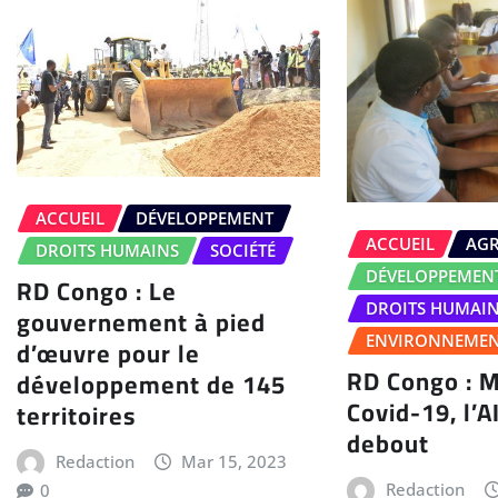
ACCUEIL
DÉVELOPPEMENT
ACCUEIL
AGR
DROITS HUMAINS
SOCIÉTÉ
DÉVELOPPEMEN
RD Congo : Le
DROITS HUMAI
gouvernement à pied
ENVIRONNEME
d’œuvre pour le
RD Congo : M
développement de 145
Covid-19, l’A
territoires
debout
Redaction
Mar 15, 2023
Redaction
0