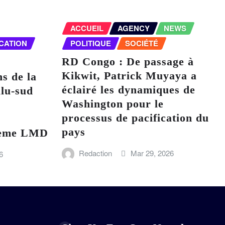
ACCUEIL
AGENCY
NEWS
CATION
POLITIQUE
SOCIÉTÉ
RD Congo : De passage à
Kikwit, Patrick Muyaya a
ns de la
éclairé les dynamiques de
lu-sud
Washington pour le
processus de pacification du
pays
stème LMD
Redaction
Mar 29, 2026
6