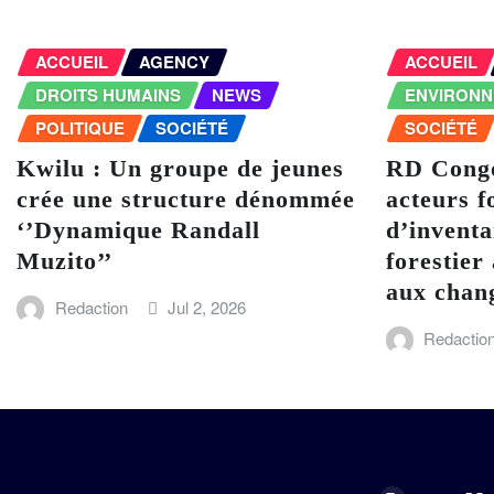
ACCUEIL
AGENCY
ACCUEIL
DROITS HUMAINS
NEWS
ENVIRON
POLITIQUE
SOCIÉTÉ
SOCIÉTÉ
Kwilu : Un groupe de jeunes
RD Congo
crée une structure dénommée
acteurs f
‘’Dynamique Randall
d’inventa
Muzito’’
forestier 
aux chan
Redaction
Jul 2, 2026
Redactio