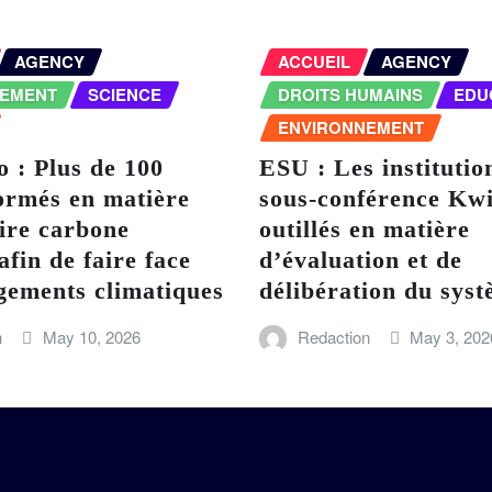
AGENCY
ACCUEIL
AGENCY
NEMENT
SCIENCE
DROITS HUMAINS
EDU
ENVIRONNEMENT
 : Plus de 100
ESU : Les institutio
ormés en matière
sous-conférence Kwi
ire carbone
outillés en matière
afin de faire face
d’évaluation et de
gements climatiques
délibération du sy
n
May 10, 2026
Redaction
May 3, 202