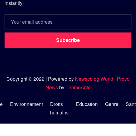
instantly!
Subscribe
Copyright © 2022 | Powered by
Newscblog World
|
Provo
News
by
ThemeArile
re
Environnement
Droits
Education
Genre
Sant
humains