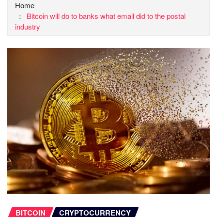
Home
Bitcoin will do to banks what email did to the postal
industry
BITCOIN
CRYPTOCURRENCY