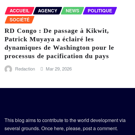
ACCUEIL
AGENCY
NEWS
POLITIQUE
SOCIÉTÉ
RD Congo : De passage à Kikwit,
Patrick Muyaya a éclairé les
dynamiques de Washington pour le
processus de pacification du pays
Redaction
Mar 29, 2026
This blog aims to contribute to the world development via
several grounds. Once here, please, post a comment.