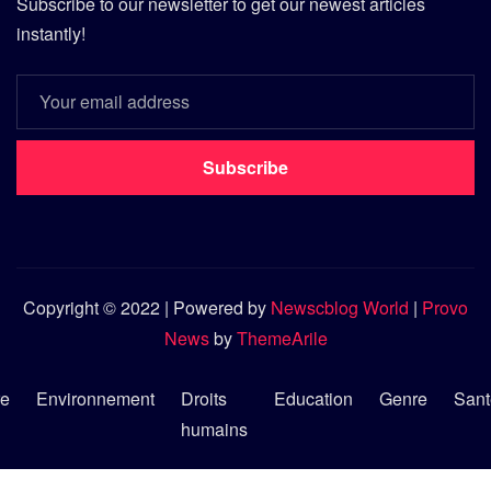
Subscribe to our newsletter to get our newest articles
instantly!
Subscribe
Copyright © 2022 | Powered by
Newscblog World
|
Provo
News
by
ThemeArile
re
Environnement
Droits
Education
Genre
Sant
humains