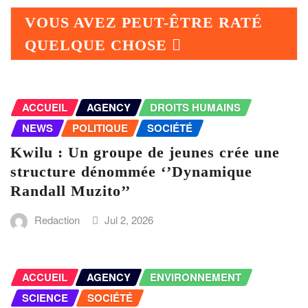
VOUS AVEZ PEUT-ÊTRE RATÉ
QUELQUE CHOSE
ACCUEIL
AGENCY
DROITS HUMAINS
NEWS
POLITIQUE
SOCIÉTÉ
Kwilu : Un groupe de jeunes crée une
structure dénommée ‘’Dynamique
Randall Muzito’’
Redaction
Jul 2, 2026
ACCUEIL
AGENCY
ENVIRONNEMENT
SCIENCE
SOCIÉTÉ