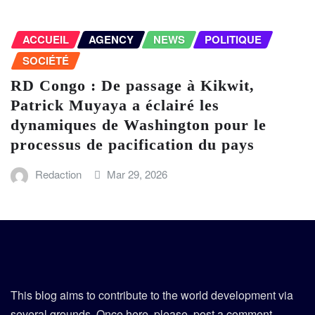
ACCUEIL
AGENCY
NEWS
POLITIQUE
SOCIÉTÉ
RD Congo : De passage à Kikwit,
Patrick Muyaya a éclairé les
dynamiques de Washington pour le
processus de pacification du pays
Redaction
Mar 29, 2026
This blog aims to contribute to the world development via
several grounds. Once here, please, post a comment.