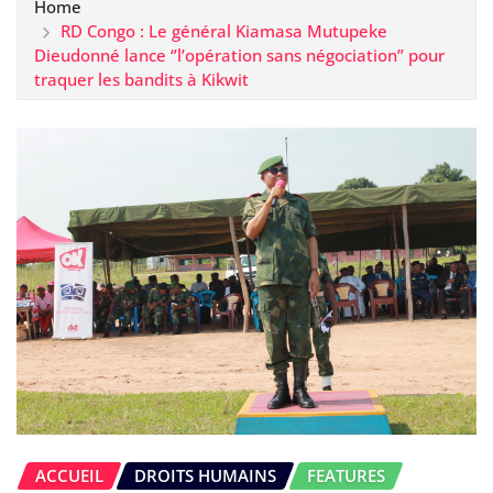
Home
RD Congo : Le général Kiamasa Mutupeke
Dieudonné lance ‘’l’opération sans négociation’’ pour
traquer les bandits à Kikwit
ACCUEIL
DROITS HUMAINS
FEATURES