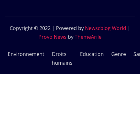
Copyright © 2022 | Powered by
Newscblog World
|
Provo News
by
ThemeArile
e
Environnement
Droits
Education
Genre
Sa
humains