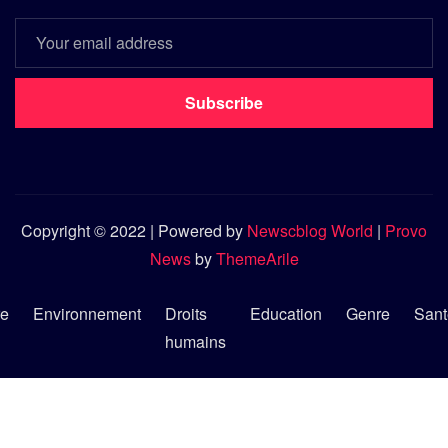
Subscribe
Copyright © 2022 | Powered by
Newscblog World
|
Provo
News
by
ThemeArile
re
Environnement
Droits
Education
Genre
Sant
humains