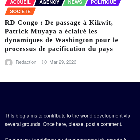
ACCUEIL
AGENCY
NEWS
POLITIQUE
SOCIÉTÉ
RD Congo : De passage à Kikwit,
Patrick Muyaya a éclairé les
dynamiques de Washington pour le
processus de pacification du pays
Redaction
Mar 29, 2026
This blog aims to contribute to the world development via
several grounds. Once here, please, post a comment.
Ce blog veut contribuer au developpement du monde à